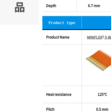
品
Depth
6.7 mm
Product type
®
Product Name
MINIFLEX
5-BF
Heat resistance
125℃
Pitch
0.5 mm