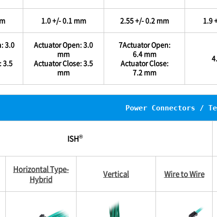
mm
1.0 +/- 0.1 mm
2.55 +/- 0.2 mm
1.9 
: 3.0
Actuator Open: 3.0
7Actuator Open:
mm
6.4 mm
4
 3.5
Actuator Close: 3.5
Actuator Close:
mm
7.2 mm
Power Connectors / Te
®
ISH
Horizontal Type-
Vertical
Wire to Wire
Hybrid