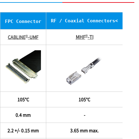
RF / Coaxial Connectors<
FPC Connector
®
®
MHF
-TI
CABLINE
-UMF
105℃
105℃
0.4 mm
-
2.2 +/- 0.15 mm
3.65 mm max.