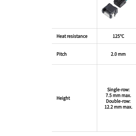
Heat resistance
125℃
Pitch
2.0 mm
Single-row:
7.5 mm max.
Height
Double-row:
12.2 mm max.