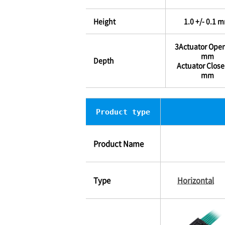
Height
1.0 +/- 0.1 
3Actuator Open
mm
Depth
Actuator Close:
mm
Product type
Product Name
Type
Horizontal