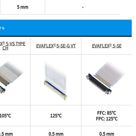
5 mm
-
rs
®
X
5-VS TYPE
®
®
EVAFLEX
5-SE-G VT
EVAFLEX
5-SE
CH
FFC: 85℃
105℃
125℃
FPC: 125℃
0.5 mm
0.5 mm
0.5 mm