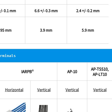
+/- 0.1 mm
6.6 +/- 0.3 mm
2.4 +/- 0.2 mm
.95 mm
3.9 mm
5.9 mm
rminals
AP-TSS10,
®
IARPB
AP-10
AP-LT10
Horizontal
Vertical
Vertical
Vertical