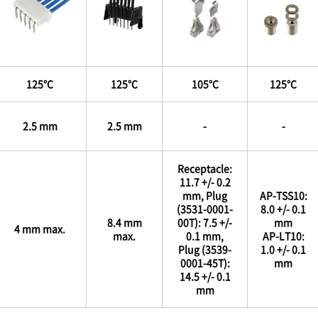
125℃
125℃
105℃
125℃
2.5 mm
2.5 mm
-
-
Receptacle:
11.7 +/- 0.2
mm, Plug
AP-TSS10:
(3531-0001-
8.0 +/- 0.1
8.4 mm
00T): 7.5 +/-
mm
4 mm max.
max.
0.1 mm,
AP-LT10:
Plug (3539-
1.0 +/- 0.1
0001-45T):
mm
14.5 +/- 0.1
mm