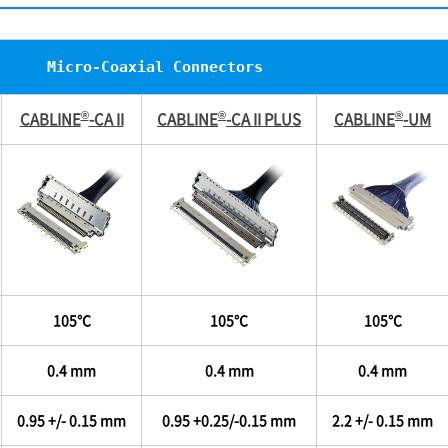
Micro-Coaxial Connectors
®
®
®
CABLINE
-CA II
CABLINE
-CA II PLUS
CABLINE
-UM
105℃
105℃
105℃
0.4 mm
0.4 mm
0.4 mm
0.95 +/- 0.15 mm
0.95 +0.25/-0.15 mm
2.2 +/- 0.15 mm