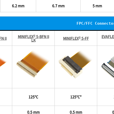
6.2 mm
6.7 mm
5 mm
FPC/FFC Connecto
®
MINIFLEX
5-BFN II
EVAFLE
®
N II
MINIFLEX
5-FF
LK
125℃
125℃*
0.5 mm
0.5 mm