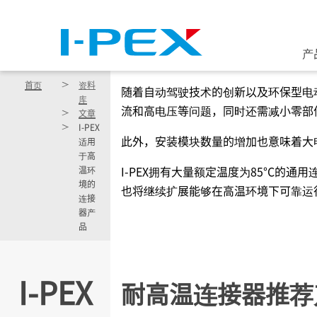
跳转到主要内容
产
首页
资料
随着自动驾驶技术的创新以及环保型电
库
流和高电压等问题，同时还需减小零部
文章
I-PEX
此外，安装模块数量的增加也意味着大
适用
于高
I-PEX
拥有大量额定温度为85°C的通用
温环
境的
也将继续扩展能够在高温环境下可靠运
连接
器产
品
I-PEX
耐高温连接器推荐