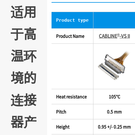
适用
Product type
于高
®
CABLINE
-VS II
Product Name
温环
境的
连接
Heat resistance
105℃
Pitch
0.5 mm
器产
Height
0.95 +/- 0.25 mm