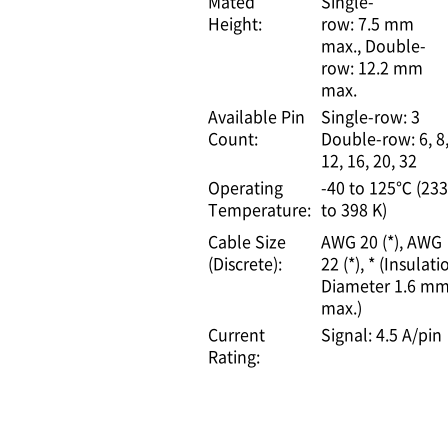
Mated
Single-
Height:
row: 7.5 mm
max.
Double-
row: 12.2 mm
max.
Available Pin
Single-row: 3
Count:
Double-row: 6, 8
12, 16, 20, 32
Operating
-40 to 125℃ (233
Temperature:
to 398 K)
Cable Size
AWG 20 (*)
AWG
(Discrete):
22 (*)
* (Insulati
Diameter 1.6 m
max.)
Current
Signal: 4.5 A/pin
Rating: