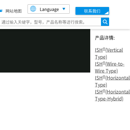
Language
网站地图
联系我们
搜索
产品详情:
®
ISH
(Vertical
Type)
®
ISH
(Wire-to-
Wire Type)
®
ISH
(Horizontal
Type)
®
ISH
(Horizontal
Type-Hybrid)