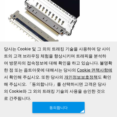
당사는 Cookie 및 그 외의 트래킹 기술을 사용하여 당 사이
트의 고객 브라우징 체험을 향상시키며 트래픽을 분석하
®
CABLINE
-VS IIF
여 방문자의 접속정보에 대해 확인을 하고 있습니다. 불명확
한 점 또는 옵트아웃에 대해서는 당사의
Cookie 면책사항에
Full Shield & Mechanical Lock로 완전 차폐, 고속 데
서 확인해 주십시오. 또한 당사의
개인정보보호정책
도 확인
이터 전송(32Gbps/Lane)에 적합, 0.5mm Pitch, 수평
결합형 FPC PLUG Connector
해 주십시오. 「동의합니다」를 선택하시면 고객은 당사
의 Cookie와 그 외의 트래킹 기술의 사용을 승인한 것으
Contact Pitch:
0.5 mm
로 간주됩니다.
Mated Height:
0.95 +0.25/-0.1 mm
Available Pin Count:
Signal: 30, 40
동의합니다
Operating Temperature:
-40 to 85℃ (233 to 358 K)