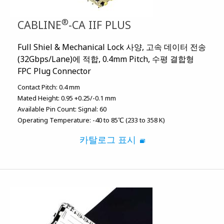
®
CABLINE
-CA IIF PLUS
Full Shiel & Mechanical Lock 사양, 고속 데이터 전송
(32Gbps/Lane)에 적합, 0.4mm Pitch, 수평 결합형
FPC Plug Connector
Contact Pitch:
0.4 mm
Mated Height:
0.95 +0.25/-0.1 mm
Available Pin Count:
Signal: 60
Operating Temperature:
-40 to 85℃ (233 to 358 K)
카탈로그 표시