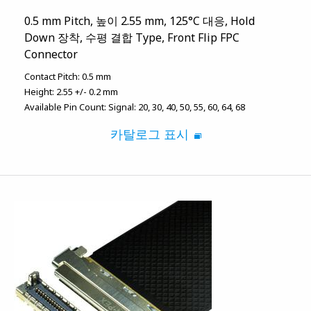
0.5 mm Pitch, 높이 2.55 mm, 125°C 대응, Hold
Down 장착, 수평 결합 Type, Front Flip FPC
Connector
Contact Pitch:
0.5 mm
Height:
2.55 +/- 0.2 mm
Available Pin Count:
Signal: 20, 30, 40, 50, 55, 60, 64, 68
카탈로그 표시