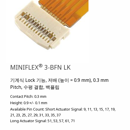
®
MINIFLEX
3-BFN LK
기계식 Lock 기능, 저배 (높이 = 0.9 mm), 0.3 mm
Pitch, 수평 결합, 백플립
Contact Pitch:
0.3 mm
Height:
0.9 +/- 0.1 mm
Available Pin Count:
Short Actuator Signal: 9, 11, 13, 15, 17, 19,
21, 23, 25, 27, 29, 31, 33, 35, 37
Long Actuator Signal: 51, 53, 57, 61, 71