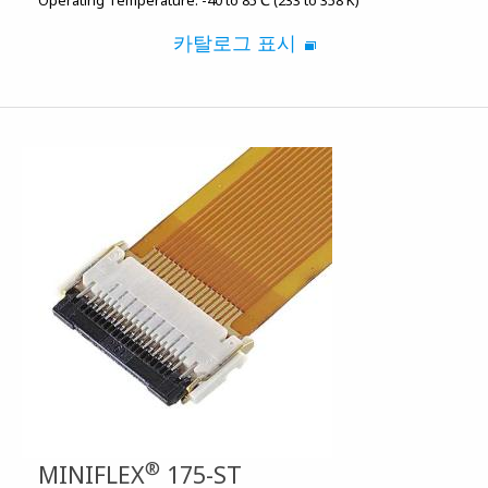
Operating Temperature:
-40 to 85℃ (233 to 358 K)
카탈로그 표시
®
MINIFLEX
175-ST