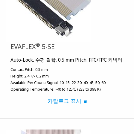
®
EVAFLEX
5-SE
Auto-Lock, 수평 결합, 0.5 mm Pitch, FFC/FPC 커넥터
Contact Pitch:
0.5 mm
Height:
2.4 +/- 0.2 mm
Available Pin Count:
Signal: 10, 15, 22, 30, 40, 45, 50, 60
Operating Temperature:
-40 to 125℃ (233 to 398 K)
카탈로그 표시