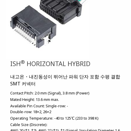
®
ISH
HORIZONTAL HYBRID
내고온・내진동성이 뛰어난 파워 단자 포함 수평 결합
SMT 커넥터
Contact Pitch:
2.0 mm (Signal)
3.8 mm (Power)
Mated Height:
13.6 mm max.
Available Pin Count:
Single-row: -
Double-row: 18+2, 26+2
Operating Temperature:
-40 to 125℃ (233 to 398 K)
Cable Size (Discrete):
AWG 20 (*1, *2)
AWG 22 (*1)
*1 (Signal: Insulation Diameter 1.6