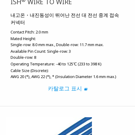
ISH
WIRE TO WIRE
내고온・내진동성이 뛰어난 전선 대 전선 중계 접속
커넥터
Contact Pitch:
2.0 mm
Mated Height:
Single-row: 8.0 mm max.
Double-row: 11.7 mm max.
Available Pin Count:
Single-row: 3
Double-row: 8
Operating Temperature:
-40 to 125℃ (233 to 398 K)
Cable Size (Discrete):
AWG 20 (*)
AWG 22 (*)
* (Insulation Diameter 1.6 mm max.)
카탈로그 표시