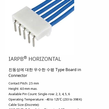
®
IARPB
HORIZONTAL
진동성에 대한 우수한 수평 Type Board in
Connector
Contact Pitch:
2.5 mm
Height:
4.0 mm max.
Available Pin Count:
Single-row: 2, 3, 4, 5, 6
Operating Temperature:
-40 to 125℃ (233 to 398 K)
Cable Size (Discrete):