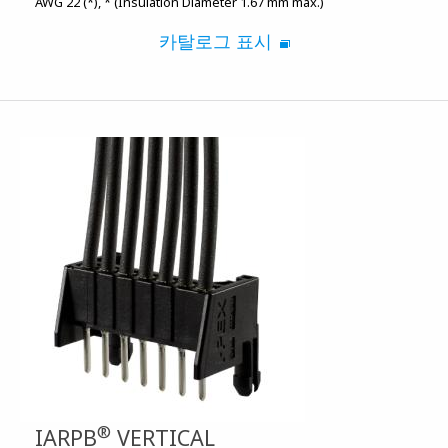
AWG 22 (*)
* (Insulation Diameter 1.67 mm max.)
카탈로그 표시
®
IARPB
VERTICAL