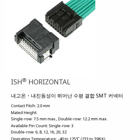
®
ISH
HORIZONTAL
내고온・내진동성이 뛰어난 수평 결합 SMT 커넥터
Contact Pitch:
2.0 mm
Mated Height:
Single-row: 7.5 mm max.
Double-row: 12.2 mm max.
Available Pin Count:
Single-row: 3
Double-row: 6, 8, 12, 16, 20, 32
Operating Temperature:
-40 to 125℃ (233 to 398 K)