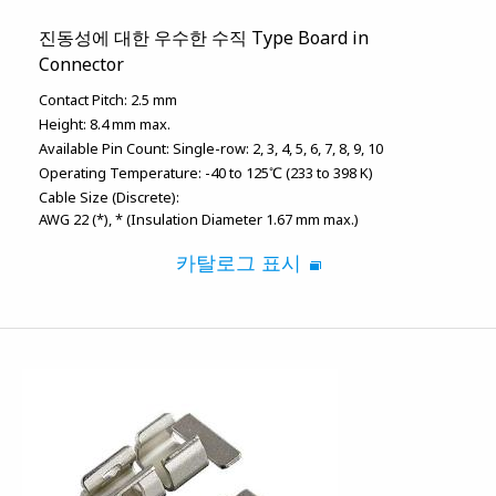
진동성에 대한 우수한 수직 Type Board in
Connector
Contact Pitch:
2.5 mm
Height:
8.4 mm max.
Available Pin Count:
Single-row: 2, 3, 4, 5, 6, 7, 8, 9, 10
Operating Temperature:
-40 to 125℃ (233 to 398 K)
Cable Size (Discrete):
AWG 22 (*)
* (Insulation Diameter 1.67 mm max.)
카탈로그 표시