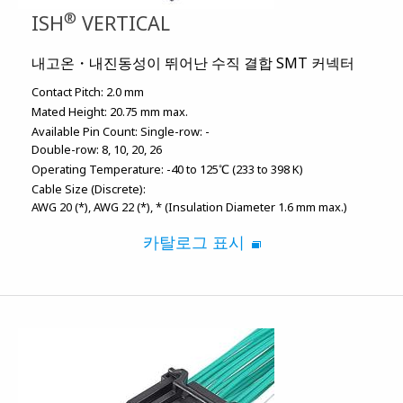
®
ISH
VERTICAL
내고온・내진동성이 뛰어난 수직 결합 SMT 커넥터
Contact Pitch:
2.0 mm
Mated Height:
20.75 mm max.
Available Pin Count:
Single-row: -
Double-row: 8, 10, 20, 26
Operating Temperature:
-40 to 125℃ (233 to 398 K)
Cable Size (Discrete):
AWG 20 (*)
AWG 22 (*)
* (Insulation Diameter 1.6 mm max.)
카탈로그 표시