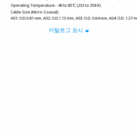
Operating Temperature:
-40 to 85℃ (233 to 358 K)
Cable Size (Micro-Coaxial):
A01: O.D.0.81 mm
A02: O.D.1.13 mm
A03: O.D. 0.64 mm
A04: O.D. 1.37 
카탈로그 표시