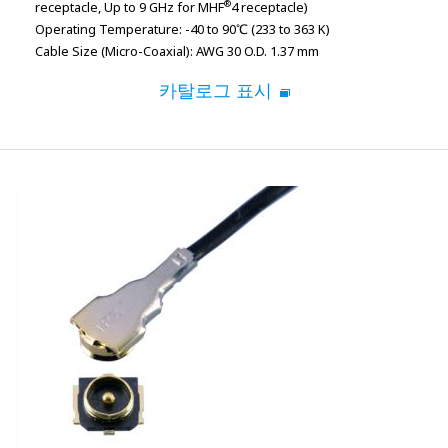
®
receptacle, Up to 9 GHz for MHF
4 receptacle)
Operating Temperature:
-40 to 90℃ (233 to 363 K)
Cable Size (Micro-Coaxial):
AWG 30 O.D. 1.37 mm
카탈로그 표시