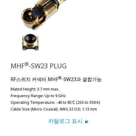
®
MHF
-SW23 PLUG
®
RF스위치 커넥터 MHF
-SW23과 결합가능
Mated Height:
3.7 mm max.
Frequency Range:
Up to 9 GHz
Operating Temperature:
-40 to 85℃ (233 to 358 K)
Cable Size (Micro-Coaxial):
AWG 32 O.D. 1.13 mm
카탈로그 표시