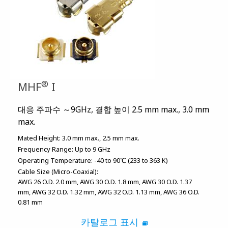
®
MHF
I
대응 주파수 ～9GHz, 결합 높이 2.5 mm max., 3.0 mm
max.
Mated Height:
3.0 mm max.
2.5 mm max.
Frequency Range:
Up to 9 GHz
Operating Temperature:
-40 to 90℃ (233 to 363 K)
Cable Size (Micro-Coaxial):
AWG 26 O.D. 2.0 mm
AWG 30 O.D. 1.8 mm
AWG 30 O.D. 1.37
mm
AWG 32 O.D. 1.32 mm
AWG 32 O.D. 1.13 mm
AWG 36 O.D.
0.81 mm
카탈로그 표시