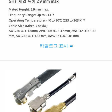
GHz, 체결 높이 2.9 mm max
Mated Height:
2.9 mm max.
Frequency Range:
Up to 9 GHz
Operating Temperature:
-40 to 90℃ (233 to 363 K) *
Cable Size (Micro-Coaxial):
AWG 30 O.D. 1.8 mm
AWG 30 O.D. 1.37 mm
AWG 32 O.D. 1.32
mm
AWG 32 O.D. 1.13 mm
AWG 36 O.D. 0.81 mm
카탈로그 표시