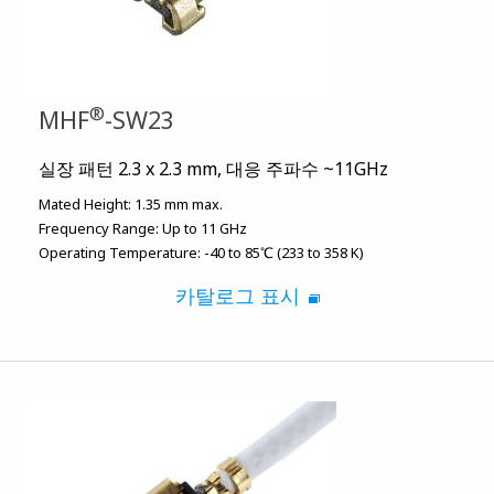
®
MHF
-SW23
실장 패턴 2.3 x 2.3 mm, 대응 주파수 ~11GHz
Mated Height:
1.35 mm max.
Frequency Range:
Up to 11 GHz
Operating Temperature:
-40 to 85℃ (233 to 358 K)
카탈로그 표시