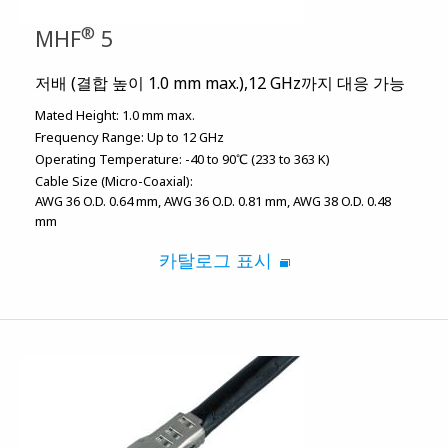
®
MHF
5
저배 (결합 높이 1.0 mm max.),12 GHz까지 대응 가능
Mated Height:
1.0 mm max.
Frequency Range:
Up to 12 GHz
Operating Temperature:
-40 to 90℃ (233 to 363 K)
Cable Size (Micro-Coaxial):
AWG 36 O.D. 0.64 mm
AWG 36 O.D. 0.81 mm
AWG 38 O.D. 0.48
mm
카탈로그 표시