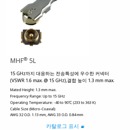
®
MHF
5L
15 GHz까지 대응하는 전송특성에 우수한 커넥터
(VSWR 1.6 max. @ 15 GHz),결합 높이 1.3 mm max.
Mated Height:
1.3 mm max.
Frequency Range:
Up to 15 GHz
Operating Temperature:
-40 to 90℃ (233 to 363 K)
Cable Size (Micro-Coaxial):
AWG 32 O.D. 1.13 mm
AWG 33 O.D. 0.84 mm
카탈로그 표시