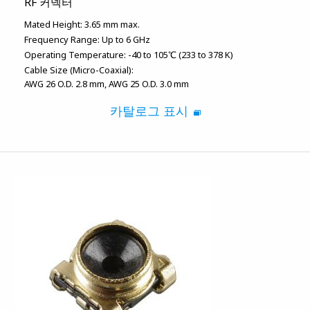
RF 커넥터
Mated Height:
3.65 mm max.
Frequency Range:
Up to 6 GHz
Operating Temperature:
-40 to 105℃ (233 to 378 K)
Cable Size (Micro-Coaxial):
AWG 26 O.D. 2.8 mm
AWG 25 O.D. 3.0 mm
카탈로그 표시