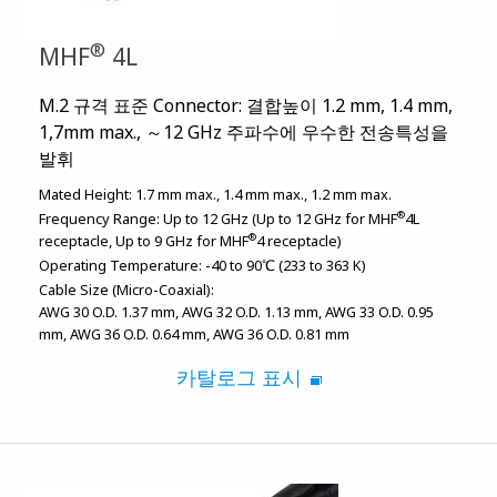
®
MHF
4L
M.2 규격 표준 Connector: 결합높이 1.2 mm, 1.4 mm,
1,7mm max., ～12 GHz 주파수에 우수한 전송특성을
발휘
Mated Height:
1.7 mm max.
1.4 mm max.
1.2 mm max.
®
Frequency Range:
Up to 12 GHz (Up to 12 GHz for MHF
4L
®
receptacle, Up to 9 GHz for MHF
4 receptacle)
Operating Temperature:
-40 to 90℃ (233 to 363 K)
Cable Size (Micro-Coaxial):
AWG 30 O.D. 1.37 mm
AWG 32 O.D. 1.13 mm
AWG 33 O.D. 0.95
mm
AWG 36 O.D. 0.64 mm
AWG 36 O.D. 0.81 mm
카탈로그 표시