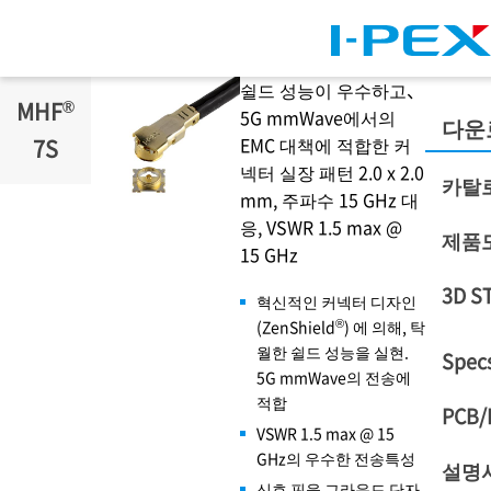
주요 콘텐츠로 건너뛰기
쉴드 성능이 우수하고、
®
MHF
5G mmWave에서의
다운
EMC 대책에 적합한 커
7S
넥터 실장 패턴 2.0 x 2.0
카탈
mm, 주파수 15 GHz 대
응, VSWR 1.5 max @
제품
15 GHz
3D S
혁신적인 커넥터 디자인
®
(ZenShield
) 에 의해, 탁
월한 쉴드 성능을 실현.
Specs
5G mmWave의 전송에
적합
PCB/
VSWR 1.5 max @ 15
GHz의 우수한 전송특성
설명
신호 핀을 그라운드 단자