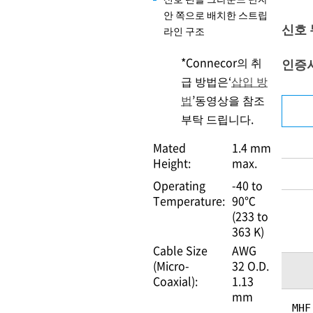
안 쪽으로 배치한 스트립
신호
라인 구조
*Connecor의 취
인증
급 방법은‘
삽입 방
법
’동영상을 참조
부탁 드립니다.
Mated
1.4 mm
Height:
max.
Operating
-40 to
Temperature:
90℃
(233 to
363 K)
Cable Size
AWG
(Micro-
32 O.D.
Coaxial):
1.13
mm
MHF