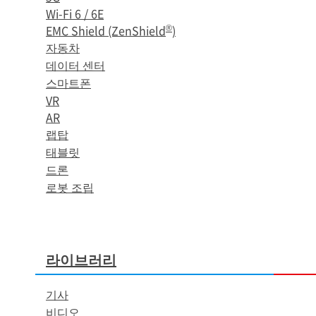
Wi-Fi 6 / 6E
®
EMC Shield (ZenShield
)
자동차
데이터 센터
스마트폰
VR
AR
랩탑
태블릿
드론
로봇 조립
라이브러리
기사
비디오