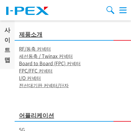
주요 콘텐츠로 건너뛰기
Menu
검색
사
제품소개
이
RF/동축 커넥터
트
세선동축 /
Twinax 커넥터
맵
Board to Board (FPC) 커넥터
FPC/FFC 커넥터
I/O 커넥터
전선대기판 커넥터/단자
어플리케이션
5G