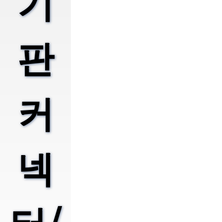
기
판
커
넥
터/