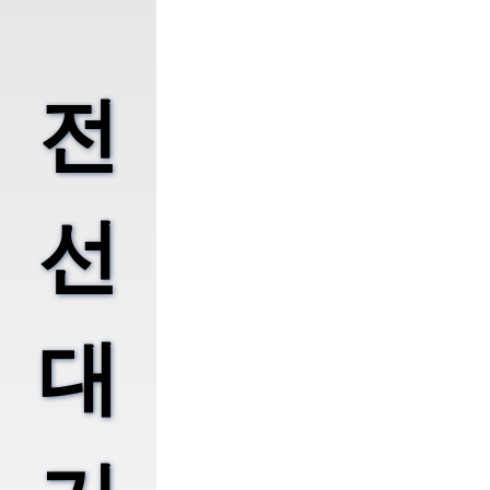
전
선
대