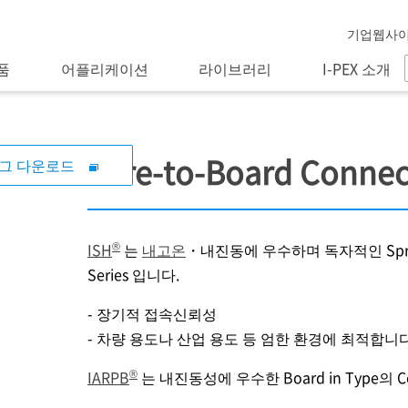
기업웹사
품
어플리케이션
라이브러리
I-PEX 소개
Wire-to-Board Connec
그 다운로드
®
ISH
는
내고온
・내진동에 우수하며 독자적인 Spri
Series 입니다.
- 장기적 접속신뢰성
- 차량 용도나 산업 용도 등 엄한 환경에 최적합니
®
IARPB
는 내진동성에 우수한 Board in Type의 Con