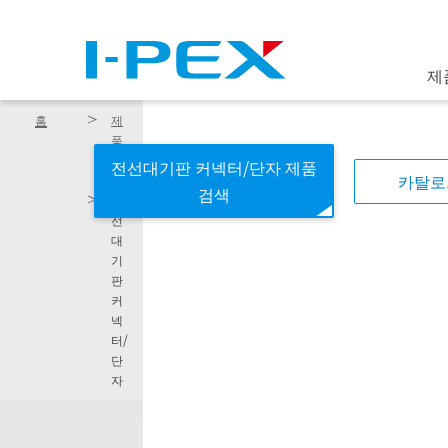
주요 콘텐츠로 건너뛰기
제
홈
제
품
소
전선대기판 커넥터/단자 제품
카탈로
개
검색
전
선
대
기
판
커
넥
터/
단
자