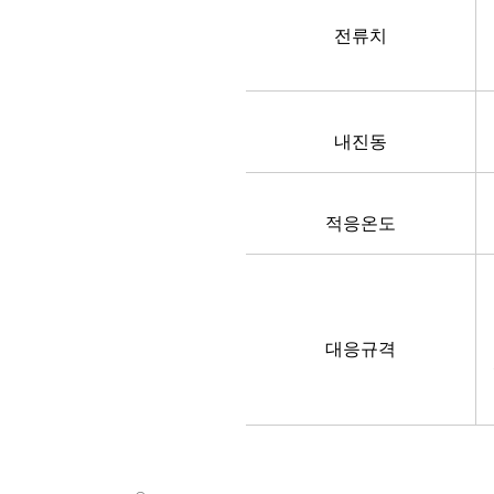
전류치
내진동
적응온도
대응규격