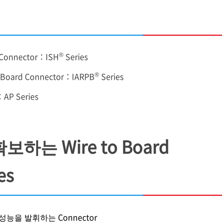
®
onnector：ISH
Series
®
Board Connector：IARPB
Series
P Series
하는 Wire to Board
es
능을 발휘하는 Connector