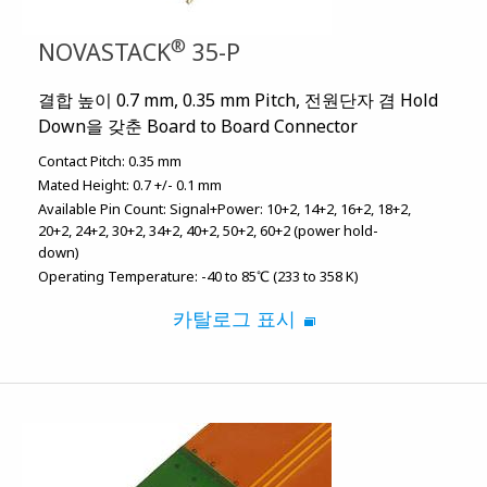
®
NOVASTACK
35-P
결합 높이 0.7 mm, 0.35 mm Pitch, 전원단자 겸 Hold
Down을 갖춘 Board to Board Connector
Contact Pitch:
0.35 mm
Mated Height:
0.7 +/- 0.1 mm
Available Pin Count:
Signal+Power: 10+2, 14+2, 16+2, 18+2,
20+2, 24+2, 30+2, 34+2, 40+2, 50+2, 60+2 (power hold-
down)
Operating Temperature:
-40 to 85℃ (233 to 358 K)
카탈로그 표시