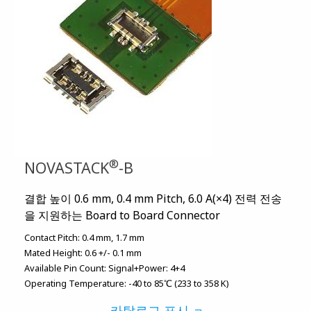
®
NOVASTACK
-B
결합 높이 0.6 mm, 0.4 mm Pitch, 6.0 A(×4) 전력 전송
을 지원하는 Board to Board Connector
Contact Pitch:
0.4 mm
1.7 mm
Mated Height:
0.6 +/- 0.1 mm
Available Pin Count:
Signal+Power: 4+4
Operating Temperature:
-40 to 85℃ (233 to 358 K)
카탈로그 표시