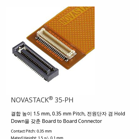
®
NOVASTACK
35-PH
결합 높이 1.5 mm, 0.35 mm Pitch, 전원단자 겸 Hold
Down을 갖춘 Board to Board Connector
Contact Pitch:
0.35 mm
Mated Height:
1.5 +/- 0.1 mm