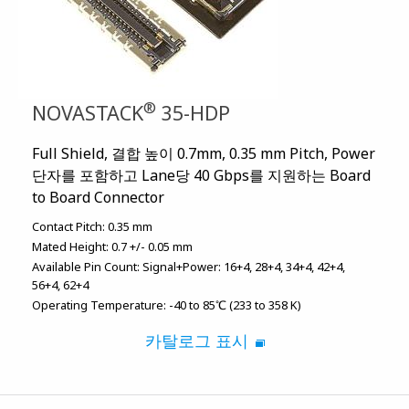
®
NOVASTACK
35-HDP
Full Shield, 결합 높이 0.7mm, 0.35 mm Pitch, Power
단자를 포함하고 Lane당 40 Gbps를 지원하는 Board
to Board Connector
Contact Pitch:
0.35 mm
Mated Height:
0.7 +/- 0.05 mm
Available Pin Count:
Signal+Power: 16+4, 28+4, 34+4, 42+4,
56+4, 62+4
Operating Temperature:
-40 to 85℃ (233 to 358 K)
카탈로그 표시