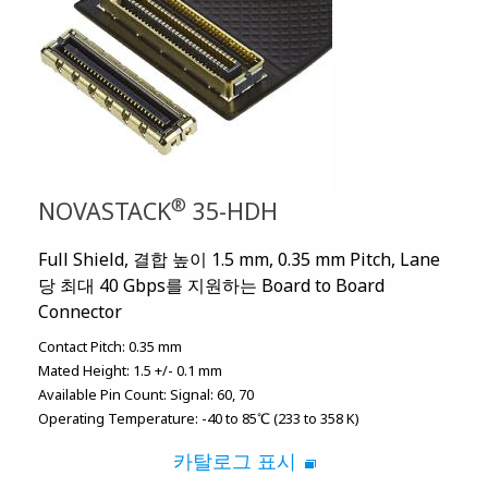
®
NOVASTACK
35-HDH
Full Shield, 결합 높이 1.5 mm, 0.35 mm Pitch, Lane
당 최대 40 Gbps를 지원하는 Board to Board
Connector
Contact Pitch:
0.35 mm
Mated Height:
1.5 +/- 0.1 mm
Available Pin Count:
Signal: 60, 70
Operating Temperature:
-40 to 85℃ (233 to 358 K)
카탈로그 표시