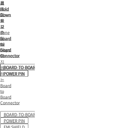
를
겸
겸
포
Hold
Hold
함
Down
Down
을
하
을
갖
고
갖
춘
Lane
춘
당
Board
Board
to
40
to
Board
Gbps
Board
Connector
를
Connector
지
BOARD-TO-BOARD
BOARD-TO-BOARD
원
하
POWER PIN
POWER PIN
는
Board
to
Board
Connector
BOARD-TO-BOARD
POWER PIN
EMI SHIELD