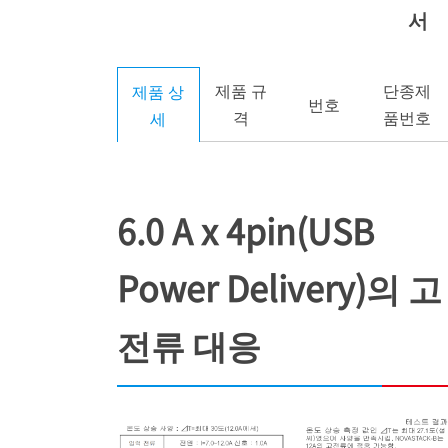
서
제품 규
단종제
제품 상
번호
격
품번호
세
6.0 A x 4pin(USB
Power Delivery)의 고
전류 대응