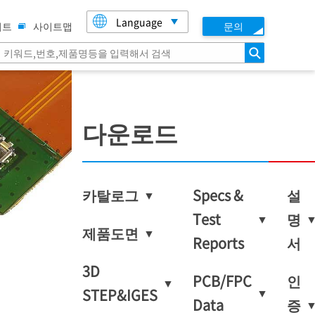
Language
이트
사이트맵
문의
검색
다운로드
카탈로그
Specs &
설
Test
명
제품도면
Reports
서
3D
PCB/FPC
인
STEP&IGES
Data
증