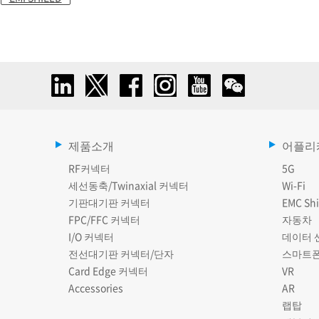
제품소개
어플리
RF커넥터
5G
세선동축/Twinaxial 커넥터
Wi-Fi
기판대기판 커넥터
EMC Shi
FPC/FFC 커넥터
자동차
I/O 커넥터
데이터 
전선대기판 커넥터/단자
스마트
Card Edge 커넥터
VR
Accessories
AR
랩탑