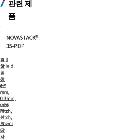
관련 제
품
®
®
®
NOVASTACK
NOVASTACK
NOVASTACK
35-P
35-HDP
35-PH
결
Full
결
Shield,
합
합
결
높
높
합
이
이
높
0.7
1.5
이
mm,
mm,
0.35
0.7mm,
0.35
mm
0.35
mm
Pitch,
mm
Pitch,
전
Pitch,
전
Power
원
원
단
단
단
자
자
자