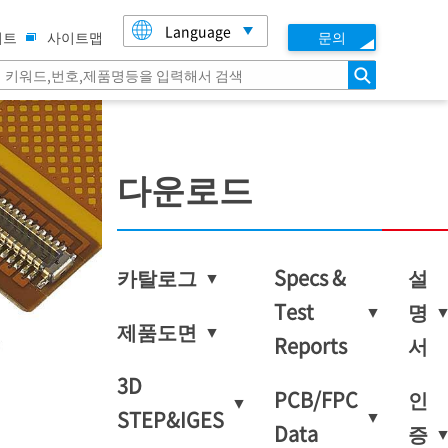
Language
이트
사이트맵
문의
검색
다운로드
카탈로그
Specs &
설
Test
명
제품도면
Reports
서
3D
PCB/FPC
인
STEP&IGES
Data
증