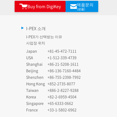
제품문의
Buy from DigiKey
(샘플)
I-PEX 소개
I-PEX가 선택받는 이유
사업장 위치
Japan
+81-45-472-7111
USA
+1-512-339-4739
Shanghai
+86-21-5208-1611
Beijing
+86-136-7160-4484
Shenzhen
+86-755-2398-7992
Hong Kong
+852-2735-8077
Taiwan
+886-2-8227-9288
Korea
+82-2-6959-4504
Singapore
+65-6333-0662
France
+33-1-5802-6962