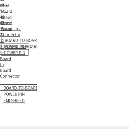
Lane
하
춘
당
는
Board
40
to
Board
Gbps
Board
to
를
Connector
Board
지
Connector
BOARD-TO-BOARD
원
BOARD-TO-BOARD
하
POWER PIN
는
POWER PIN
Board
to
Board
Connector
BOARD-TO-BOARD
POWER PIN
EMI SHIELD