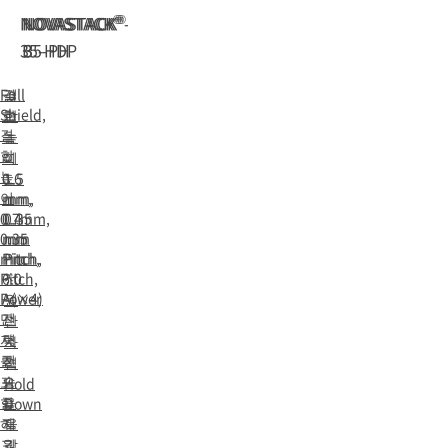
®
®
®
NOVASTACK
NOVASTACK
NOVASTACK
-
35-HDP
B
35-PH
Full
결
결
Shield,
합
합
결
높
높
합
이
이
높
0.6
1.5
이
mm,
mm,
0.7mm,
0.4
0.35
0.35
mm
mm
mm
Pitch,
Pitch,
Pitch,
6.0
전
Power
A(×4)
원
단
전
단
자
력
자
를
전
겸
포
송
Hold
함
을
Down
하
지
을
고
원
갖