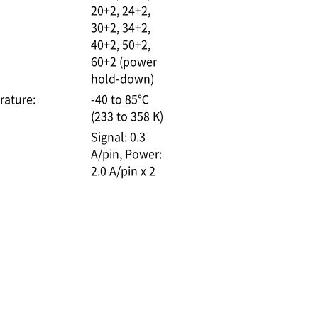
20+2, 24+2,
30+2, 34+2,
40+2, 50+2,
60+2 (power
hold-down)
rature:
-40 to 85℃
(233 to 358 K)
Signal: 0.3
A/pin
Power:
2.0 A/pin x 2