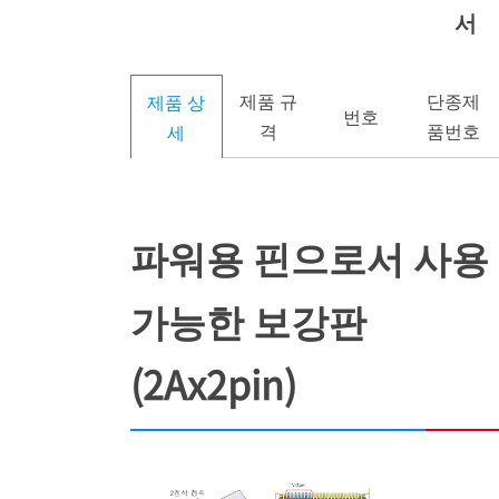
서
제품 규
단종제
제품 상
번호
격
품번호
세
파워용 핀으로서 사용
가능한 보강판
(2Ax2pin)