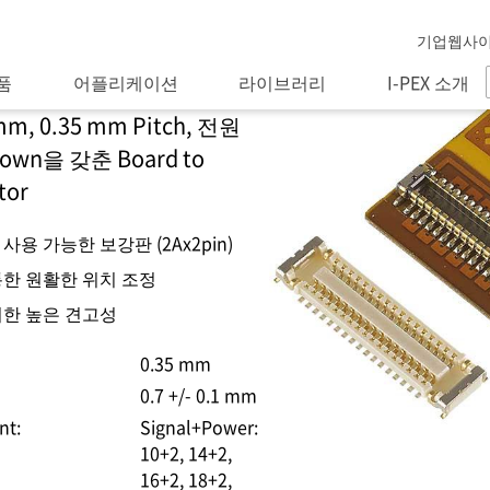
기업웹사
품
어플리케이션
라이브러리
I-PEX 소개
m, 0.35 mm Pitch, 전원
own을 갖춘 Board to
tor
용 가능한 보강판 (2Ax2pin)
한 원활한 위치 조정
의한 높은 견고성
0.35 mm
0.7 +/- 0.1 mm
nt:
Signal+Power:
10+2, 14+2,
16+2, 18+2,