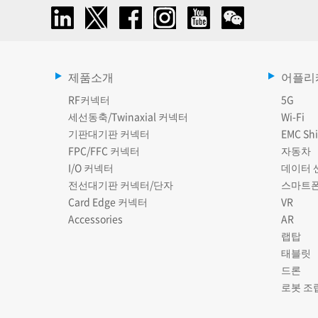
제품소개
어플리
RF커넥터
5G
세선동축/Twinaxial 커넥터
Wi-Fi
기판대기판 커넥터
EMC Shi
FPC/FFC 커넥터
자동차
I/O 커넥터
데이터 
전선대기판 커넥터/단자
스마트
Card Edge 커넥터
VR
Accessories
AR
랩탑
태블릿
드론
로봇 조