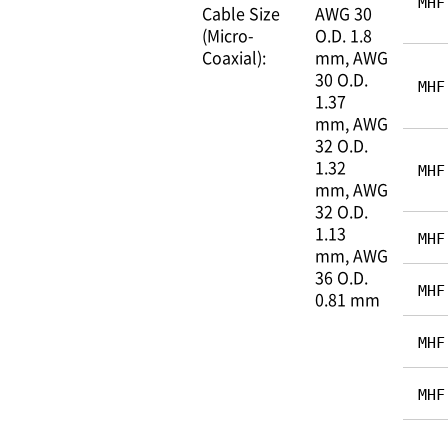
MHF
Cable Size
AWG 30
(Micro-
O.D. 1.8
Coaxial):
mm
AWG
30 O.D.
MHF
1.37
mm
AWG
32 O.D.
1.32
MHF
mm
AWG
32 O.D.
1.13
MHF
mm
AWG
36 O.D.
MHF
0.81 mm
MHF
MHF