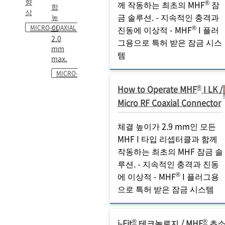
향
®
께 작동하는 최초의 MHF
잠
합
상
금 솔루션. - 지속적인 충격과
높
이
MICRO-COAXIAL
®
진동에 이상적 - MHF
I 플러
2.0
그용으로 특허 받은 잠금 시스
mm
템
max.
MICRO-COAXIAL
®
How to Operate MHF
I LK /
Micro RF Coaxial Connector
체결 높이가 2.9 mm인 모든
MHF I 타입 리셉터클과 함께
작동하는 최초의 MHF 잠금 솔
루션. - 지속적인 충격과 진동
®
에 이상적 - MHF
I 플러그용
으로 특허 받은 잠금 시스템
®
®
i-Fit
테크놀로지 / MHF
초소