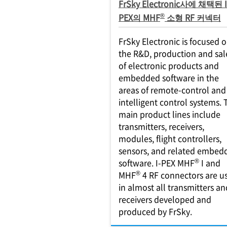
FrSky Electronic사에 채택된 I
®
PEX의 MHF
소형 RF 커넥터
FrSky Electronic is focused 
the R&D, production and sal
of electronic products and
embedded software in the
areas of remote-control and
intelligent control systems. 
main product lines include
transmitters, receivers,
modules, flight controllers,
sensors, and related embed
®
software. I-PEX MHF
I and
®
MHF
4 RF connectors are u
in almost all transmitters an
receivers developed and
produced by FrSky.