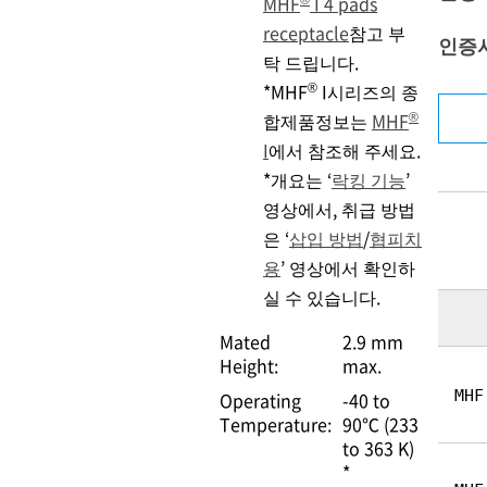
MHF
I 4 pads
receptacle
참고 부
인증
탁 드립니다.
®
*MHF
I시리즈의 종
®
합제품정보는
MHF
I
에서 참조해 주세요.
*개요는 ‘
락킹 기능
’
영상에서, 취급 방법
은 ‘
삽입 방법
/
협피치
용
’ 영상에서 확인하
실 수 있습니다.
Mated
2.9 mm
Height:
max.
MHF
Operating
-40 to
Temperature:
90℃ (233
to 363 K)
*