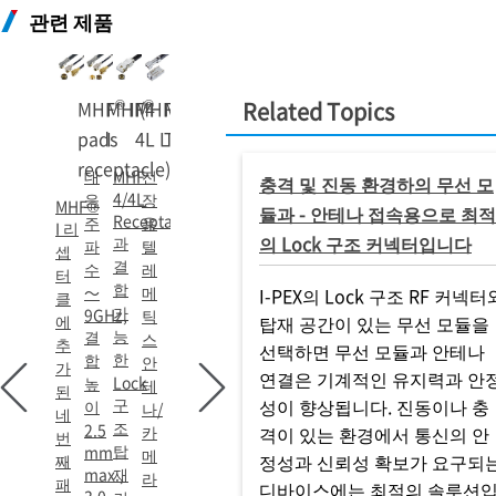
관련 제품
®
®
®
®
MHF
MHF
I (4
MHF
MHF
-
Related Topics
pads
I
4L LK
TI
receptacle)
대
MHF
전
충격 및 진동 환경하의 무선 모
4/4L
응
장
MHF®
듈과 - 안테나 접속용으로 최적
Receptacle
주
용
I 리
의 Lock 구조 커넥터입니다
과
파
텔
셉
결
수
레
터
합
～
메
I-PEX의 Lock 구조 RF 커넥터
클
가
9GHz,
틱
에
탑재 공간이 있는 무선 모듈을
능
결
스
추
선택하면 무선 모듈과 안테나
한
합
안
가
연결은 기계적인 유지력과 안
Lock
높
테
된
구
성이 향상됩니다. 진동이나 충
이
나/
네
조
2.5
카
격이 있는 환경에서 통신의 안
번
탑
mm
메
정성과 신뢰성 확보가 요구되
째
max.,
재
라
패
디바이스에는 최적의 솔루션