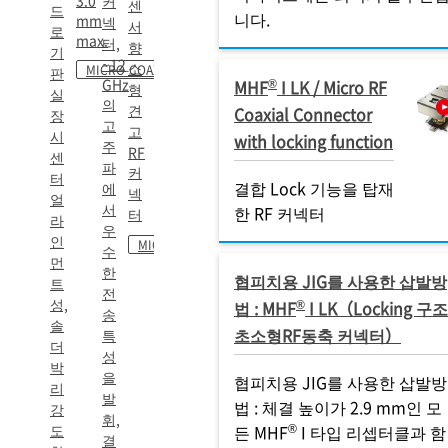
3.0
커
센
드
니다.
mm
넥
서
로
max.
터,
향
기
~12
소
MICRO-COAXIAL
판
GHz
®
MHF
I LK / Micro RF
형
실
의
견
Coaxial Connector
장
고
고
시
with locking function
주
RF
센
파
커
터
결합 Lock 기능을 탑재
에
넥
얼
서
한 RF 커넥터
터
라
우
인
MICRO-COAXIAL
수
먼
한
협피치용 JIG를 사용한 삽발방
트
전
성,
®
법 : MHF
I LK（Locking 구조
송
솔
초소형RF동축 커넥터）
특
더
성
박
을
협피치용 JIG를 사용한 삽발방
리
발
법 : 체결 높이가 2.9 mm인 모
강
휘,
®
도
든 MHF
I 타입 리셉터클과 함
결