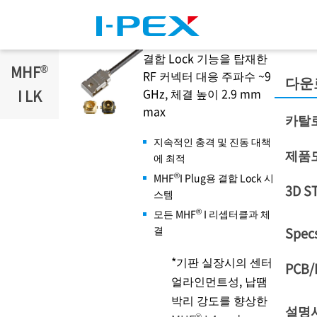
주요 콘텐츠로 건너뛰기
결합 Lock 기능을 탑재한
®
MHF
RF 커넥터 대응 주파수 ~9
다운
GHz, 체결 높이 2.9 mm
I LK
max
카탈
지속적인 충격 및 진동 대책
제품
에 최적
®
MHF
I Plug용 결합 Lock 시
3D S
스템
®
모든 MHF
I 리셉터클과 체
결
Specs
*기판 실장시의 센터
PCB/
얼라인먼트성, 납땜
박리 강도를 향상한
설명
®