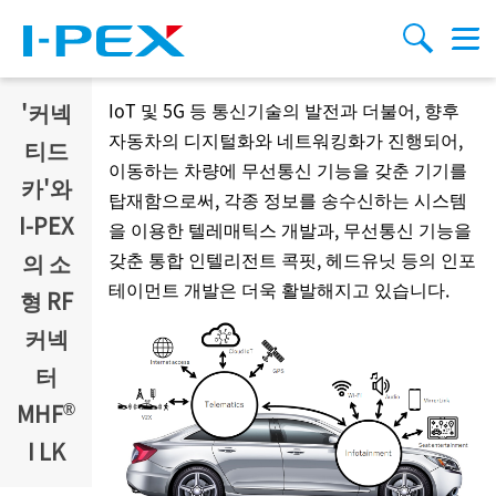
주요 콘텐츠로 건너뛰기
Menu
검색
'커넥
IoT 및 5G 등 통신기술의 발전과 더불어, 향후
자동차의 디지털화와 네트워킹화가 진행되어,
티드
이동하는 차량에 무선통신 기능을 갖춘 기기를
카'와
탑재함으로써, 각종 정보를 송수신하는 시스템
I-PEX
을 이용한 텔레매틱스 개발과, 무선통신 기능을
갖춘 통합 인텔리전트 콕핏, 헤드유닛 등의 인포
의 소
테이먼트 개발은 더욱 활발해지고 있습니다.
형 RF
커넥
터
®
MHF
I LK