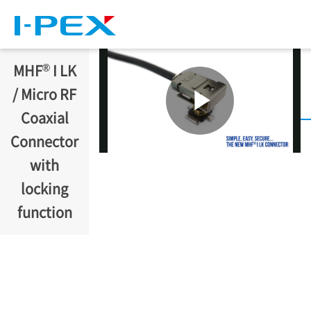
주요 콘텐츠로 건너뛰기
®
MHF
I LK
/ Micro RF
Coaxial
Connector
with
locking
function