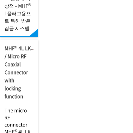
®
상적 - MHF
I 플러그용으
로 특허 받은
잠금 시스템
®
MHF
4L LK
/ Micro RF
Coaxial
Connector
with
locking
function
The micro
RF
connector
®
MHF
4L LK