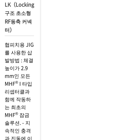
LK（Locking
구조 초소형
RF동축 커넥
터）
협피치용 JIG
를 사용한 삽
발방법 : 체결
높이가 2.9
mm인 모든
®
MHF
I 타입
리셉터클과
함께 작동하
는 최초의
®
MHF
잠금
솔루션. - 지
속적인 충격
과 진동에 이