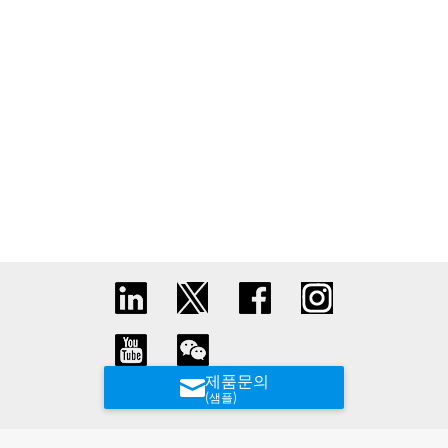
제품문의
(샘플)