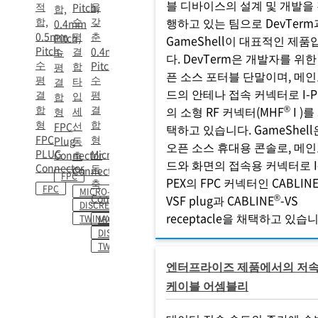
블 디바이스의 설계 및 개발을
적
을
Pitch,
합,
합,
수
갖
행하고 있는 팀으로 DevTerm
0.4mm
0.5mm
평
춘
Pitch,
GameShell이 대표적인 제품
Pitch,
결
0.4mm
수
다. DevTerm은 개발자를 위한
수
Pitch
합
평
픈 소스 포터블 단말이며, 메
평
수
타
결
드의 안테나 접속 커넥터로 I-P
결
평
입
합
합
결
®
의 소형 RF 커넥터(MHF
I )를
세
형
형
합
선
FPC
택하고 있습니다. GameShell
FPC
형
Plug
동
오픈 소스 휴대용 콘솔로, 메
PLUG
Micro
Connector
축
드와 화면의 접속용 커넥터로 I
Connector
동
Connector
FPC
PEX의 FPC 커넥터인 CABLIN
축
FPC
MICRO-COAXIAL
Connector
®
VSF plug과 CABLINE
-VS
DISCRETE WIRE
receptacle을 채택하고 있습니
TWINAXIAL
MICRO-COAXIAL
DISCRETE WIRE
TWINAXIAL
엔터프라이즈 제품에서의 저
케이블 어셈블리