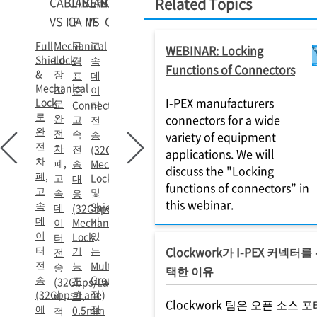
CABLINE
CABLINE
CABLINE
-
CABLINE
-
-
Related Topics
-
VS IIF
CA IIF
VS
CA
Full
Mechanical
규
고
WEBINAR: Locking
Shield
Lock
격
속
Functions of Connectors
&
장
표
데
Mechanical
치
준
이
I-PEX manufacturers
Lock
로
Connector,
터
로
완
connectors for a wide
고
전
완
전
속
송
variety of equipment
전
차
전
(32Gbps/Lane),
applications. We will
차
폐,
송
Mechanical
discuss the "Locking
폐,
고
Lock
대
functions of connectors” in
고
및
속
응
this webinar.
속
Shield
데
(32Gbps/lane),
데
가
이
Mechanical
이
있
Lock
터
터
기
는
Clockwork가 I-PEX 커넥터를
전
전
능
Multi
송
택한 이유
송
Ground
포
(32Gbps/Lane)
접
(32Gbps/Lane)
함,
에
Clockwork 팀은 오픈 소스 포
에
점
0.5mm
적