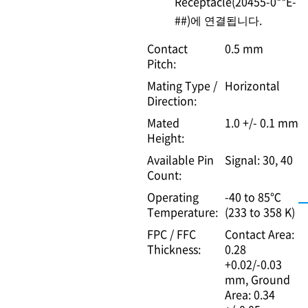
Receptacle(20455-0**E-
##)에 연결됩니다.
Contact
0.5 mm
Pitch:
Mating Type /
Horizontal
Direction:
Mated
1.0 +/- 0.1 mm
Height:
Available Pin
Signal: 30, 40
Count:
Operating
-40 to 85℃
Temperature:
(233 to 358 K)
FPC / FFC
Contact Area:
Thickness:
0.28
+0.02/-0.03
mm
Ground
Area: 0.34