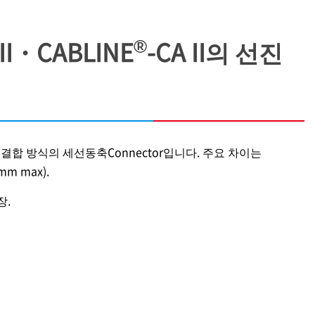
®
 II・CABLINE
-CA II의 선진
착된 수평결합 방식의 세선동축Connector입니다. 주요 차이는
1 mm max).
장.