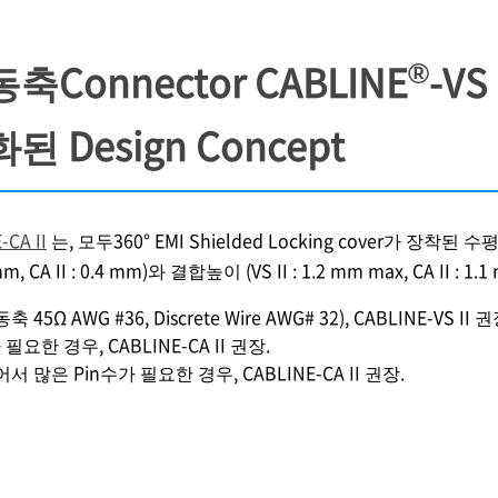
®
Connector CABLINE
-VS
 Design Concept
-CA II
는, 모두360° EMI Shielded Locking cover가 장
5 mm, CA II : 0.4 mm)와 결합높이 (VS II : 1.2 mm max, CA II : 1.
45Ω AWG #36, Discrete Wire AWG# 32), CABLINE-VS II 권
 필요한 경우, CABLINE-CA II 권장.
많은 Pin수가 필요한 경우, CABLINE-CA II 권장.