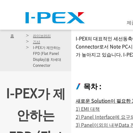
주요 콘텐츠로 건너뛰기
제
홈
라이브러리
I-PEX
의 대표적인 세선동축Co
기사
Connector로서 Note 
I-PEX
가 제안하는
FPD (Flat Panel
가 높아지고 있습니다.
I-PE
Display)용 차세대
Connector
목차 :
I-PEX
가 제
새로운 Solution이 필요한
안하는
1) EMI 대책
2) Panel Interface
3) Panel이외의 내부Da