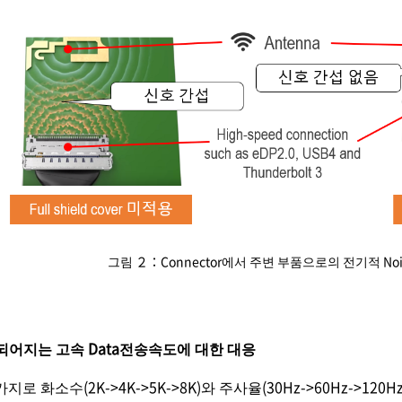
그림 ２：Connector에서 주변 부품으로의 전기적 Noise
에 요구되어지는 고속 Data전송속도에 대한 대응
로 화소수(2K->4K->5K->8K)와 주사율(30Hz->60Hz->120