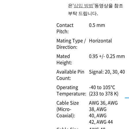
은‘
삽입 방법
’동영상을 참조
부탁 드립니다.
Contact
0.5 mm
Pitch:
Mating Type /
Horizontal
Direction:
Mated
0.95 +/- 0.25 mm
Height:
Available Pin
Signal: 20, 30, 40
Count:
Operating
-40 to 105℃
Temperature:
(233 to 378 K)
Cable Size
AWG 36
AWG
(Micro-
38
AWG
Coaxial):
40
AWG
42
AWG 44