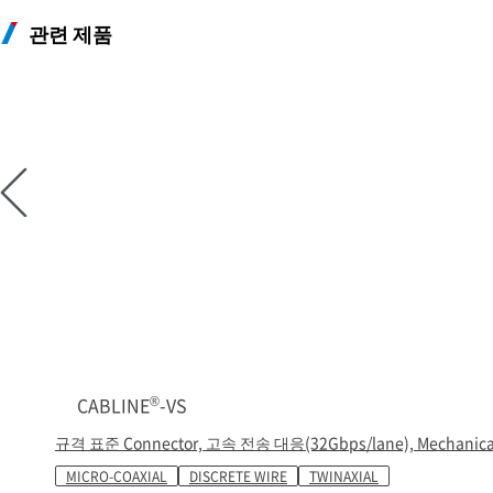
관련 제품
®
CABLINE
-VS
규격 표준 Connector, 고속 전송 대응(32Gbps/lane), Mechanic
MICRO-COAXIAL
DISCRETE WIRE
TWINAXIAL