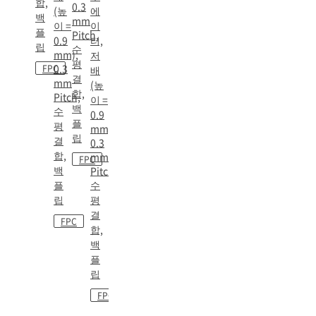
합,
0.3
(높
에
백
mm
이 =
이
플
Pitch,
0.9
터,
립
수
mm),
저
평
0.3
FPC
배
결
mm
(높
합,
Pitch,
이 =
백
수
0.9
플
평
mm),
립
결
0.3
합,
mm
FPC
백
Pitch,
플
수
립
평
결
FPC
합,
백
플
립
FPC