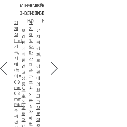
®
®
®
®
MINIFLEX
MINIFLEX
MINIFLEX
MINIFLEX
3-BFN LK
3-BFN L-
3-BFNH
3-BFNH L-
HD
HD
기
유
계
지
보
유
식
력
강
지
Lock
강
판
력
기
화,
에
강
능,
타
의
화,
저
사
한
보
배
제
견
강
(높
품
고
판
이 =
과
성,
에
0.9
호
롱
의
mm),
환
액
한
0.3
되
추
견
mm
는
에
고
Pitch,
실
이
성,
수
장
터,
롱
평
패
저
액
결
턴
배
추