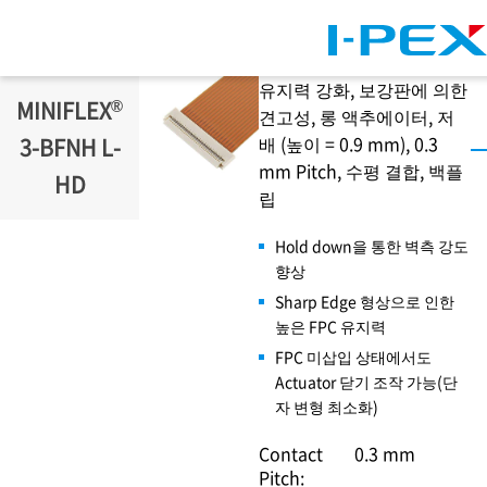
주요 콘텐츠로 건너뛰기
유지력 강화, 보강판에 의한
®
MINIFLEX
견고성, 롱 액추에이터, 저
배 (높이 = 0.9 mm), 0.3
3-BFNH L-
mm Pitch, 수평 결합, 백플
HD
립
Hold down을 통한 벽측 강도
향상
Sharp Edge 형상으로 인한
높은 FPC 유지력
FPC 미삽입 상태에서도
Actuator 닫기 조작 가능(단
자 변형 최소화)
Contact
0.3 mm
Pitch: