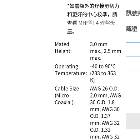
*如需額外的焊接剪切力
訊號
和更好的中心校準，請
®
查看
MHF
I 4 焊盤母
認證
座
。
Mated
3.0 mm
Height:
max.
2.5 mm
max.
Operating
-40 to 90℃
Temperature:
(233 to 363
K)
Cable Size
AWG 26 O.D.
(Micro-
2.0 mm
AWG
Coaxial):
30 O.D. 1.8
mm
AWG 30
O.D. 1.37
mm
AWG 32
O.D. 1.32
mm
AWG 32