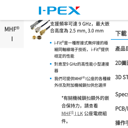
移至主內容
支援頻率可達 9 GHz，最大嵌
®
MHF
合高度為 2.5 mm, 3.0 mm
下載
I
®
i-Fit
是一種壓接式無焊接的極
產品
®
細同軸線端子技術， i-Fit
提供
穩定的性能
2D圖
對應至9 GHz的高性能小型連接
器
3D S
®
我們可提供MHF
I公座的各種線
外徑及附加機械鎖扣供您選擇
Specs
*有關機械鎖扣額外的嵌
合保持力，請查看
PCB/
®
MHF
I LK
公座電纜組
件。
操作