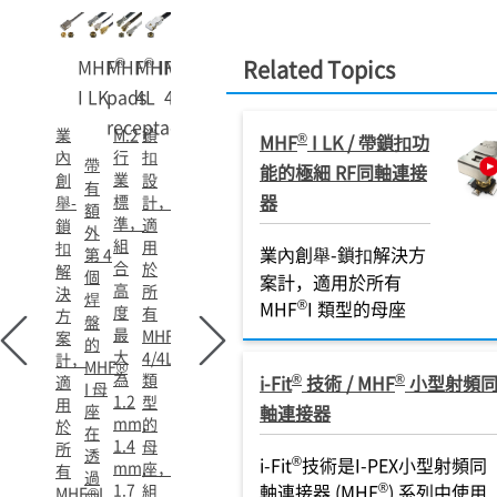
®
®
®
®
MHF
MHF
MHF
I (4
MHF
Related Topics
I LK
pads
4L
4L LK
receptacle)
業
M.2
鎖
®
MHF
I LK / 帶鎖扣功
內
行
扣
帶
能的極細 RF同軸連接
業
創
設
有
器
標
舉-
計，
額
準，
適
鎖
外
組
用
扣
業內創舉-鎖扣解決方
第 4
合
於
解
個
案計，適用於所有
高
所
決
焊
®
MHF
I 類型的母座
度
有
方
盤
最
MHF
案
的
大
4/4L
計，
MHF®
為
類
®
®
i-Fit
技術 / MHF
小型射頻
適
I 母
1.2
型
用
座
軸連接器
mm,
的
於
在
1.4
母
所
透
®
i-Fit
技術是I-PEX小型射頻同
mm,
座，
有
過
®
1.7
軸連接器 (MHF
) 系列中使用
組
MHF®I