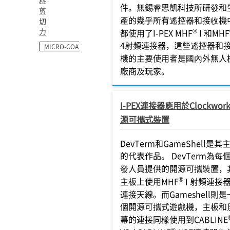
料
件。無錫睿思凱科技所研發和
剪
產的幾乎所有遙控器和接收機
切
力
®
都使用了I-PEX MHF
I 和MHF
4射頻連接器，這些遙控器和
MICRO-COAXIAL
機的主要使用者是國內外無人
廠商及玩家。
I-PEX連接器應用於Clockwor
源可攜式裝置
DevTerm和GameShell是其
的代表作品。 DevTerm為每
發人員提供的開源可攜裝置，
®
主板上使用MHF
I 射頻連接
連接天線。而Gameshell則是
個開源可攜式遊戲機，主板和
幕的連接同樣使用到CABLINE
®