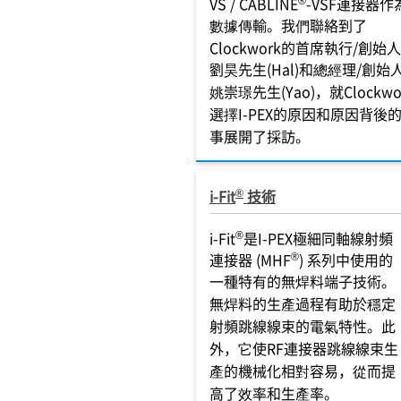
VS / CABLINE
-VSF連接器作
數據傳輸。我們聯絡到了
Clockwork的首席執行/創始
劉昊先生(Hal)和總經理/創始
姚崇璟先生(Yao)，就Clockwo
選擇I-PEX的原因和原因背後
事展開了採訪。
®
i-Fit
技術
®
i-Fit
是I-PEX極細同軸線射頻
®
連接器 (MHF
) 系列中使用的
一種特有的無焊料端子技術。
無焊料的生產過程有助於穩定
射頻跳線線束的電氣特性。此
外，它使RF連接器跳線線束生
產的機械化相對容易，從而提
高了效率和生產率。