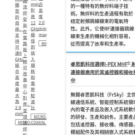
回
mm.
合
類
的一種特有的無焊料端子技
流
對
高
型
焊
術。無焊料的生產過程有助於
應
度
的
安
穩定射頻跳線線束的電氣特
2.0
12
母
裝
性。此外，它使RF連接器跳線
mm
GHz
座，
在
max.
極
支
線束生產的機械化相對容易，
電
佳
持
從而提高了效率和生產率。
路
MICRO-COAXIAL
的
可
板
插
達9
上
GHz,
入
時
®
睿思凱科技選擇I-PEX MHF
組
損
可
合
耗
連接器應用於其遙控器和接收
改
高
和
善
中
度
電
中
最
壓
心
無錫睿思凱科技（FrSky）主
大
駐
對
為
線通信系統、智能控制系統領
波
齊，
2.9
比
內的電子產品及嵌入式系統軟
並
mm
的研發、生產和銷售。主要產
增
MICRO-COAXIAL
MICRO-COAXIAL
加
包括遙控器、接收機、傳感器
焊
模組配件及其相關嵌入式系統