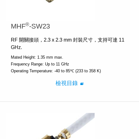
®
MHF
-SW23
RF 開關接頭，2.3 x 2.3 mm 封裝尺寸，支持可達 11
GHz.
Mated Height:
1.35 mm max.
Frequency Range:
Up to 11 GHz
Operating Temperature:
-40 to 85℃ (233 to 358 K)
檢視目錄