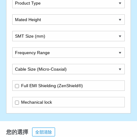
Product Type
Mated Height
SMT Size (mm)
Frequency Range
Cable Size (Micro-Coaxial)
Full EMI Shielding (ZenShield®)
Mechanical lock
您的選擇
全部清除