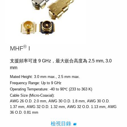
®
MHF
I
支援頻率可達 9 GHz，最大嵌合高度為 2.5 mm, 3.0
mm
Mated Height:
3.0 mm max.
2.5 mm max.
Frequency Range:
Up to 9 GHz
Operating Temperature:
-40 to 90℃ (233 to 363 K)
Cable Size (Micro-Coaxial):
AWG 26 O.D. 2.0 mm
AWG 30 O.D. 1.8 mm
AWG 30 O.D.
1.37 mm
AWG 32 O.D. 1.32 mm
AWG 32 O.D. 1.13 mm
AWG
36 O.D. 0.81 mm
檢視目錄