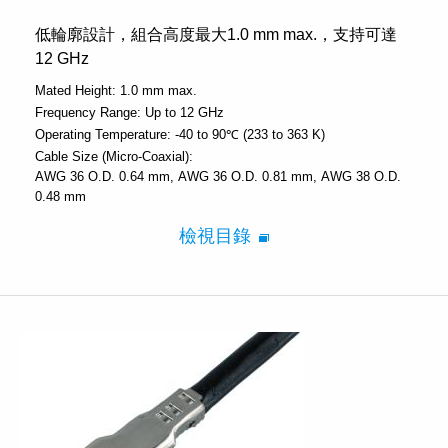
低輪廓設計，組合高度最大1.0 mm max.，支持可達
12 GHz
Mated Height:
1.0 mm max.
Frequency Range:
Up to 12 GHz
Operating Temperature:
-40 to 90℃ (233 to 363 K)
Cable Size (Micro-Coaxial):
AWG 36 O.D. 0.64 mm
AWG 36 O.D. 0.81 mm
AWG 38 O.D.
0.48 mm
檢視目錄