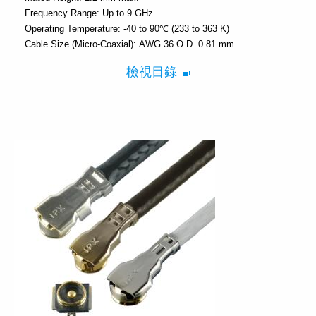
Frequency Range:
Up to 9 GHz
Operating Temperature:
-40 to 90℃ (233 to 363 K)
Cable Size (Micro-Coaxial):
AWG 36 O.D. 0.81 mm
檢視目錄