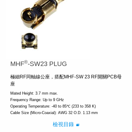
®
MHF
-SW23 PLUG
極細RF同軸線公座，搭配MHF-SW 23 RF開關PCB母
座
Mated Height:
3.7 mm max.
Frequency Range:
Up to 9 GHz
Operating Temperature:
-40 to 85℃ (233 to 358 K)
Cable Size (Micro-Coaxial):
AWG 32 O.D. 1.13 mm
檢視目錄