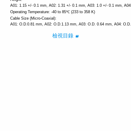
A01: 1.15 +/- 0.1 mm
A02: 1.31 +/- 0.1 mm
A03: 1.0 +/- 0.1 mm
A04
Operating Temperature:
-40 to 85℃ (233 to 358 K)
Cable Size (Micro-Coaxial):
A01: O.D.0.81 mm
A02: O.D.1.13 mm
A03: O.D. 0.64 mm
A04: O.D
檢視目錄