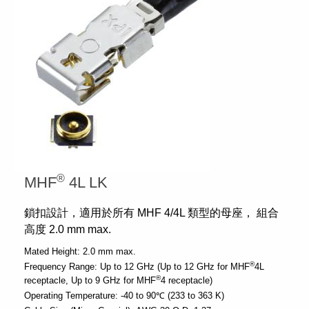
®
MHF
4L LK
鎖扣設計，適用於所有 MHF 4/4L 類型的母座， 組合
高度 2.0 mm max.
Mated Height:
2.0 mm max.
®
Frequency Range:
Up to 12 GHz (Up to 12 GHz for MHF
4L
®
receptacle, Up to 9 GHz for MHF
4 receptacle)
Operating Temperature:
-40 to 90℃ (233 to 363 K)