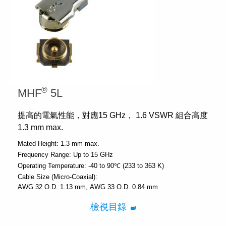
®
MHF
5L
提高的電氣性能，對應15 GHz， 1.6 VSWR 組合高度
1.3 mm max.
Mated Height:
1.3 mm max.
Frequency Range:
Up to 15 GHz
Operating Temperature:
-40 to 90℃ (233 to 363 K)
Cable Size (Micro-Coaxial):
AWG 32 O.D. 1.13 mm
AWG 33 O.D. 0.84 mm
檢視目錄