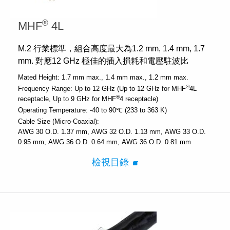
®
MHF
4L
M.2 行業標準，組合高度最大為1.2 mm, 1.4 mm, 1.7
mm. 對應12 GHz 極佳的插入損耗和電壓駐波比
Mated Height:
1.7 mm max.
1.4 mm max.
1.2 mm max.
®
Frequency Range:
Up to 12 GHz (Up to 12 GHz for MHF
4L
®
receptacle, Up to 9 GHz for MHF
4 receptacle)
Operating Temperature:
-40 to 90℃ (233 to 363 K)
Cable Size (Micro-Coaxial):
AWG 30 O.D. 1.37 mm
AWG 32 O.D. 1.13 mm
AWG 33 O.D.
0.95 mm
AWG 36 O.D. 0.64 mm
AWG 36 O.D. 0.81 mm
檢視目錄