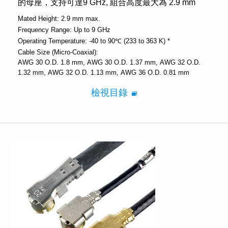
的母座，支持可達9 GHz, 組合高度最大為 2.9 mm
Mated Height:
2.9 mm max.
Frequency Range:
Up to 9 GHz
Operating Temperature:
-40 to 90℃ (233 to 363 K) *
Cable Size (Micro-Coaxial):
AWG 30 O.D. 1.8 mm
AWG 30 O.D. 1.37 mm
AWG 32 O.D.
1.32 mm
AWG 32 O.D. 1.13 mm
AWG 36 O.D. 0.81 mm
檢視目錄