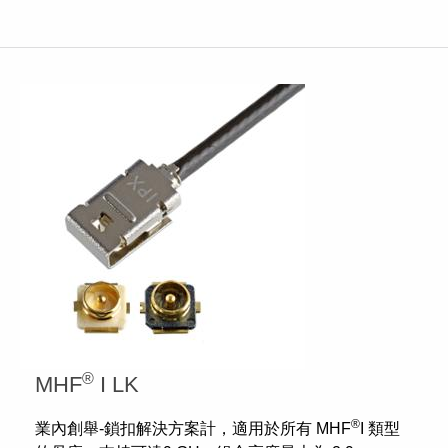
®
MHF
I LK
®
業內創舉-鎖扣解決方案計，適用於所有 MHF
I 類型