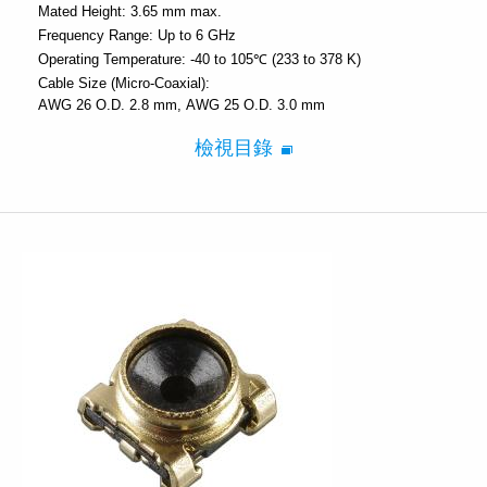
Mated Height:
3.65 mm max.
Frequency Range:
Up to 6 GHz
Operating Temperature:
-40 to 105℃ (233 to 378 K)
Cable Size (Micro-Coaxial):
AWG 26 O.D. 2.8 mm
AWG 25 O.D. 3.0 mm
檢視目錄