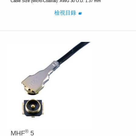
Cable Size (Micro-Coaxial):
AWG 30 O.D. 1.37 mm
檢視目錄
®
MHF
5