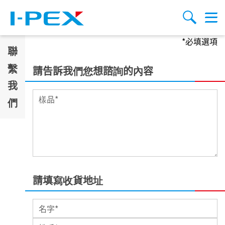
移至主內容
Menu
搜索
*必填選項
聯
繫
請告訴我們您想諮詢的內容
我
Inquiry
*
們
請填寫收貨地址
名字
*
姓氏
*