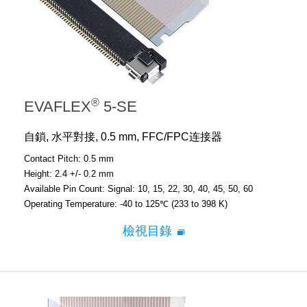
®
EVAFLEX
5-SE
自鎖, 水平對接, 0.5 mm, FFC/FPC连接器
Contact Pitch:
0.5 mm
Height:
2.4 +/- 0.2 mm
Available Pin Count:
Signal: 10, 15, 22, 30, 40, 45, 50, 60
Operating Temperature:
-40 to 125℃ (233 to 398 K)
檢視目錄