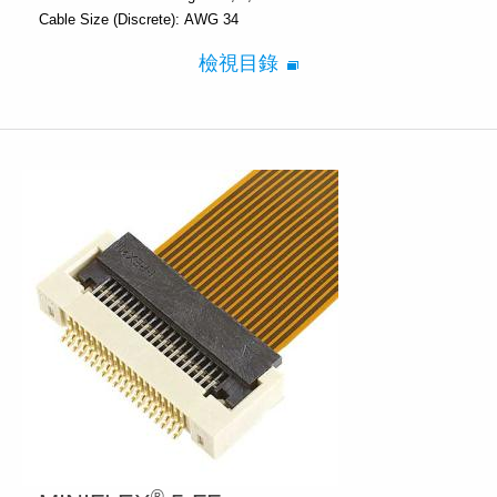
Cable Size (Discrete):
AWG 34
檢視目錄
®