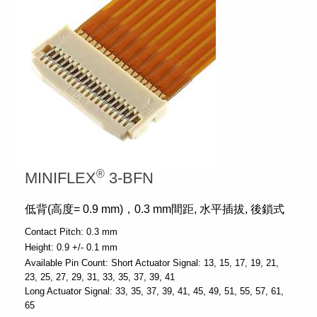
®
MINIFLEX
3-BFN
低背(高度= 0.9 mm)，0.3 mm間距, 水平插拔, 後鎖式
Contact Pitch:
0.3 mm
Height:
0.9 +/- 0.1 mm
Available Pin Count:
Short Actuator Signal: 13, 15, 17, 19, 21,
23, 25, 27, 29, 31, 33, 35, 37, 39, 41
Long Actuator Signal: 33, 35, 37, 39, 41, 45, 49, 51, 55, 57, 61,
65