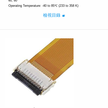
60, 80
Operating Temperature:
-40 to 85℃ (233 to 358 K)
檢視目錄