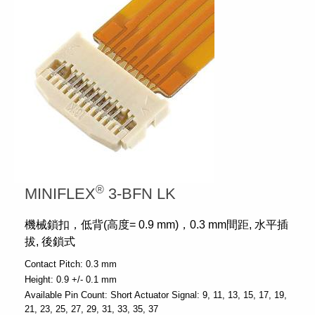
®
MINIFLEX
3-BFN LK
機械鎖扣，低背(高度= 0.9 mm)，0.3 mm間距, 水平插
拔, 後鎖式
Contact Pitch:
0.3 mm
Height:
0.9 +/- 0.1 mm
Available Pin Count:
Short Actuator Signal: 9, 11, 13, 15, 17, 19,
21, 23, 25, 27, 29, 31, 33, 35, 37