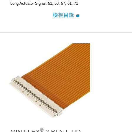
Long Actuator Signal: 51, 53, 57, 61, 71
檢視目錄
®
MINIFLEX
3-BFN L-HD