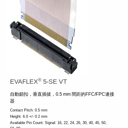
®
EVAFLEX
5-SE VT
自動鎖扣，垂直插拔，0.5 mm 間距的FFC/FPC連接
器
Contact Pitch:
0.5 mm
Height:
6.0 +/- 0.2 mm
Available Pin Count:
Signal: 16, 22, 24, 26, 30, 40, 45, 50,