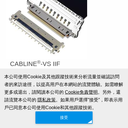
®
CABLINE
-VS IIF
全屏蔽設計和機械鎖扣，適用於高速數據傳輸 (32
本公司使用Cookie及其他跟蹤技術來分析流量並確認訪問
Gbps/lane)，0.5mm 間距， 水平對插款的FPC 型公
者的來訪途徑，以提高用戶在本網站的流覽體驗。如需瞭解
頭連接器
更多或退出，請閱讀本公司的
Cookie免責聲明
。另外，還
Contact Pitch:
0.5 mm
請流覽本公司的
隱私政策
。如果用戶選擇”接受”，即表示用
Mated Height:
0.95 +0.25/-0.1 mm
戶已同意本公司使用Cookie和其他跟蹤技術。
Available Pin Count:
Signal: 30, 40
接受
Operating Temperature:
-40 to 85℃ (233 to 358 K)