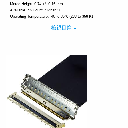
Mated Height:
0.74 +/- 0.16 mm
Available Pin Count:
Signal: 50
Operating Temperature:
-40 to 85℃ (233 to 358 K)
檢視目錄