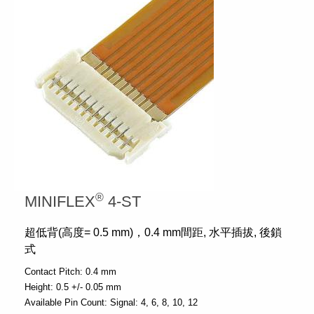
®
MINIFLEX
4-ST
超低背(高度= 0.5 mm)，0.4 mm間距, 水平插拔, 後鎖
式
Contact Pitch:
0.4 mm
Height:
0.5 +/- 0.05 mm
Available Pin Count:
Signal: 4, 6, 8, 10, 12