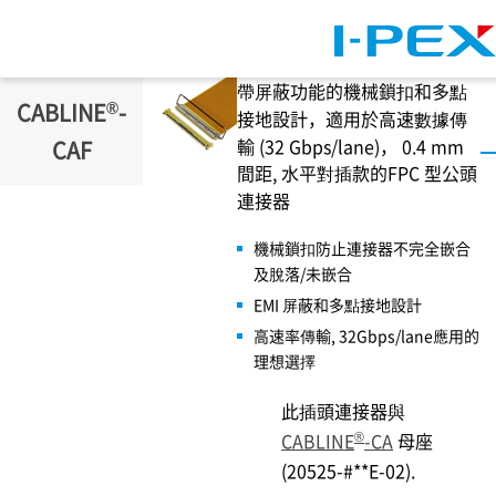
移至主內容
帶屏蔽功能的機械鎖扣和多點
®
CABLINE
-
接地設計，適用於高速數據傳
輸 (32 Gbps/lane)， 0.4 mm
CAF
間距, 水平對插款的FPC 型公頭
連接器
機械鎖扣防止連接器不完全嵌合
及脫落/未嵌合
EMI 屏蔽和多點接地設計
高速率傳輸, 32Gbps/lane應用的
理想選擇
此插頭連接器與
®
CABLINE
-CA
母座
(20525-#**E-02).