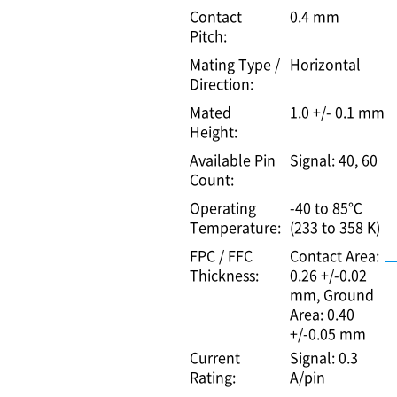
Contact
0.4 mm
Pitch:
Mating Type /
Horizontal
Direction:
Mated
1.0 +/- 0.1 mm
Height:
Available Pin
Signal: 40, 60
Count:
Operating
-40 to 85℃
Temperature:
(233 to 358 K)
FPC / FFC
Contact Area:
Thickness:
0.26 +/-0.02
mm
Ground
Area: 0.40
+/-0.05 mm
Current
Signal: 0.3
Rating:
A/pin