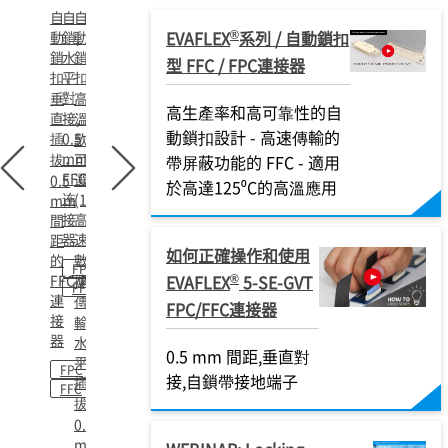
自
自
自
®
EVAFLEX
系列 / 自動鎖扣
動
鎖,
動
鎖
水
鎖
型 FFC / FPC連接器
扣，
平
扣，
對
垂
高
高生產率和高可靠性的自
直
接,
溫
動鎖扣設計 - 高速傳輸的
插
0.5
款
mm,
拔，
可
帶屏蔽功能的 FFC - 適用
FFC/FPC
選
0.5
於高達125⁰C的高溫應用
连
(105℃)，
mm
接
高
間
器
速
距
如何正確操作和使用
數
的
FPC
®
FFC/FPC
據
EVAFLEX
5-SE-GVT
FFC
連
傳
FPC/FFC連接器
接
輸，
器
水
0.5 mm 間距,垂直對
平
FPC
接,自鎖帶接地端子
插
FFC
拔,
0.5
mm