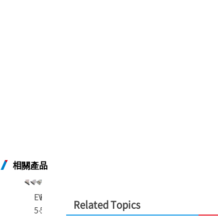
相關產品
®
®
®
EVAFLEX
EVAFLEX
EVAFLEX
Related Topics
5-SE VT
5-SE
5-VS