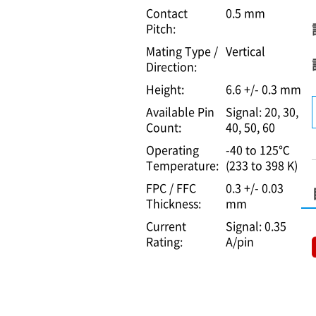
Contact
0.5 mm
Pitch:
Mating Type /
Vertical
Direction:
Height:
6.6 +/- 0.3 mm
Available Pin
Signal: 20, 30,
Count:
40, 50, 60
Operating
-40 to 125℃
Temperature:
(233 to 398 K)
FPC / FFC
0.3 +/- 0.03
Thickness:
mm
Current
Signal: 0.35
Rating:
A/pin