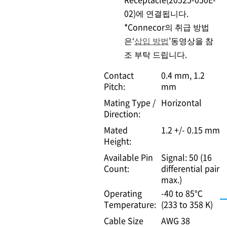
02)에 연결됩니다.
*Connecor의 취급 방법
은‘
삽입 방법
’동영상을 참
조 부탁 드립니다.
Contact
0.4 mm
1.2
Pitch:
mm
Mating Type /
Horizontal
Direction:
Mated
1.2 +/- 0.15 mm
Height:
Available Pin
Signal: 50 (16
Count:
differential pair
max.)
Operating
-40 to 85℃
Temperature:
(233 to 358 K)
Cable Size
AWG 38