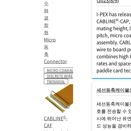
(2023/8/9)
수
평
I-PEX has relea
결
®
CABLINE
-CAP,
합
mating height,
형
pitch, micro co
Micro
assembly. CAB
동
wire to board p
축
combines high 
Connector
rates and space
paddle card te
MICRO-COAXIAL
DISCRETE WIRE
TWINAXIAL
세선동축케이블
세선동축케이블
호를 전송할 수 
®
CABLINE
-
시에 뛰어난 유
CAF
드 성능을 겸비