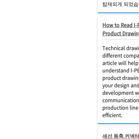
탑재되게 되었습
How to Read I-
Product Drawin
Technical drawi
different compa
article will hel
understand I-P
product drawin
your design an
development w
communication
production lin
efficient.
세선 동축 커넥터