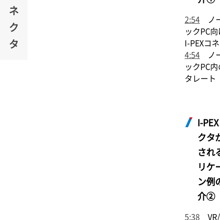
ネ
2:54
ノー
ク
ックPC向
タ
I-PEX
コネ
4:54
ノー
ックPC
タレート
I-PEX
クタ
され
リケ
ン例
介②
5:38
VR/