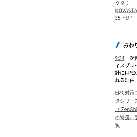
クタ：
NOVAST
35-HDP
おわ
9:34
次世
ィスプレ
計に
I-PEX
れる理由
EMC対策
タシリー
（
ZenShi
の特長、
覧