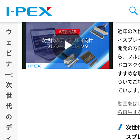
メインコンテンツに移動
検
ウ
近年の次
ィスプレ
ェ
開発の方
ビ
ら、フル
ナ
ドコネク
すすめな
ー:
ついてご
次
ています
世
動画をは
代
ら再生す
の
デ
次世
スプ
ィ