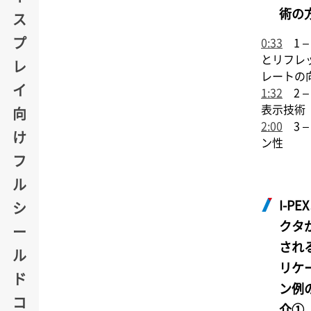
術の
ス
プ
0:33
1 –
とリフレ
レ
レートの
イ
1:32
2 –
表示技術
向
2:00
3 –
け
ン性
フ
ル
I-PEX
シ
クタ
ー
され
ル
リケ
ド
ン例
コ
介①