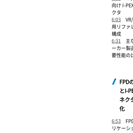
向け
I-PE
クタ
6:03
VR/
用リファ
構成
6:31
主な
ーカー製
要性能の
FPD
と
I-P
ネク
化
6:53
FP
リケーシ