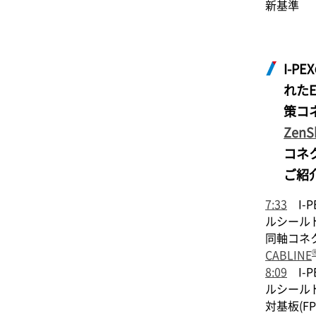
新基準
I-PEX
れたE
策コ
ZenS
コネ
ご紹
7:33
I-P
ルシール
同軸コネ
CABLINE
8:09
I-P
ルシール
対基板(FP