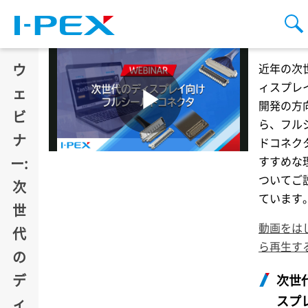
メインコンテンツに移動
検
ウ
近年の次
ィスプレ
ェ
開発の方
ビ
ら、フル
ナ
ドコネク
すすめな
ー:
ついてご
次
ています
世
動画をは
代
ら再生す
の
デ
次世
スプ
ィ