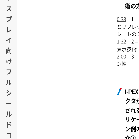
術の
ス
プ
0:33
1 –
とリフレ
レ
レートの
イ
1:32
2 –
表示技術
向
2:00
3 –
け
ン性
フ
ル
I-PEX
シ
クタ
ー
され
ル
リケ
ド
ン例
コ
介①