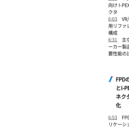
向け
I-PE
クタ
6:03
VR/
用リファ
構成
6:31
主な
ーカー製
要性能の
FPD
と
I-P
ネク
化
6:53
FP
リケーシ