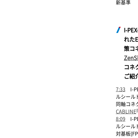
新基準
I-PEX
れたE
策コ
ZenS
コネ
ご紹
7:33
I-P
ルシール
同軸コネ
CABLINE
8:09
I-P
ルシール
対基板(FP