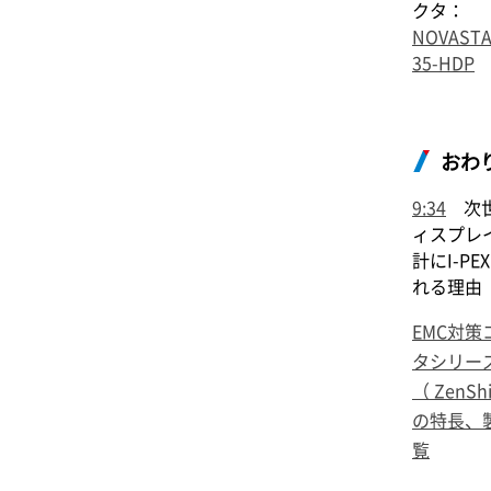
クタ：
NOVAST
35-HDP
おわ
9:34
次世
ィスプレ
計に
I-PEX
れる理由
EMC対策
タシリー
（
ZenShi
の特長、
覧