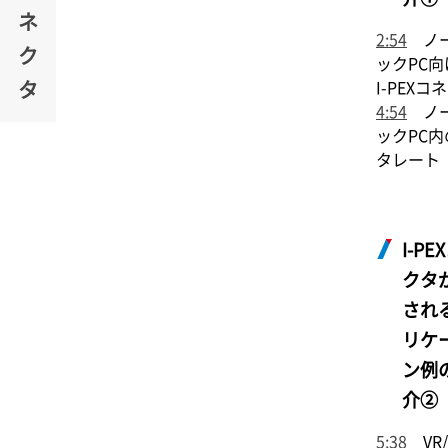
ネ
2:54
ノー
ク
ックPC向
タ
I-PEX
コネ
4:54
ノー
ックPC
タレート
I-PEX
クタ
され
リケ
ン例
介②
5:38
VR/