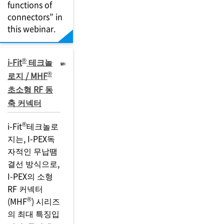
functions of
connectors” in
this webinar.
®
i-Fit
테크놀
®
로지 / MHF
초소형 RF 동
축 커넥터
®
i-Fit
테크놀로
지는,
I-PEX
독
자적인 무납땜
결선 방식으로,
I-PEX
의 소형
RF 커넥터
®
(MHF
) 시리즈
의 최대 특징입