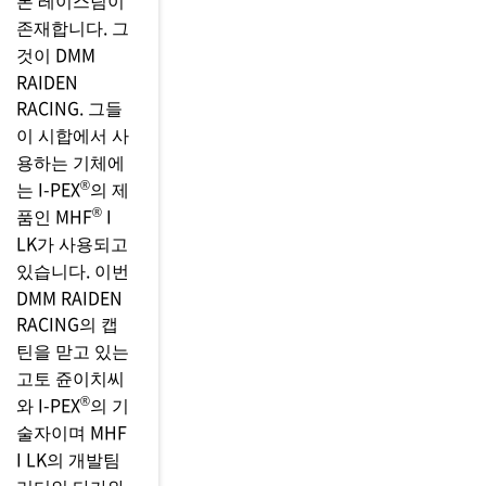
존재합니다. 그
것이 DMM
RAIDEN
RACING. 그들
이 시합에서 사
용하는 기체에
®
는
I-PEX
의 제
®
품인 MHF
I
LK가 사용되고
있습니다. 이번
DMM RAIDEN
RACING의 캡
틴을 맏고 있는
고토 쥰이치씨
®
와
I-PEX
의 기
술자이며 MHF
I LK의 개발팀
리더인 타가와