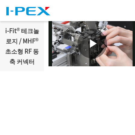
주요 콘텐츠로 건너뛰기
®
i-Fit
테크놀
®
로지 / MHF
초소형 RF 동
축 커넥터