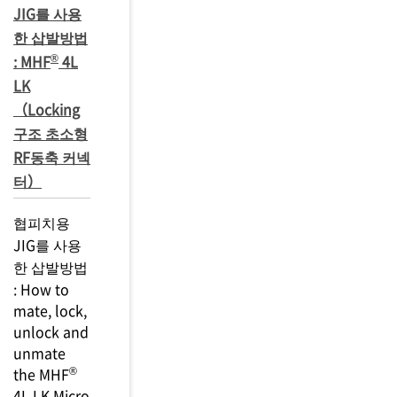
JIG를 사용
한 삽발방법
®
: MHF
4L
LK
（Locking
구조 초소형
RF동축 커넥
터）
협피치용
JIG를 사용
한 삽발방법
: How to
mate, lock,
unlock and
unmate
®
the MHF
4L LK Micro