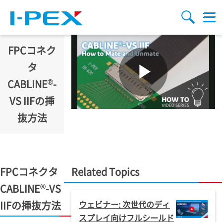
メインコンテンツに移動
検索
メ
ニ
ュ
ー
FPCコネク
タ
®
CABLINE
-
VS IIFの挿
抜方法
FPCコネクタ
Related Topics
®
CABLINE
-VS
IIFの挿抜方法
ウェビナー: 次世代のディ
スプレイ向けフルシールド