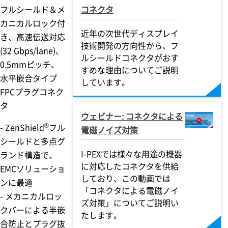
フルシールド＆メ
コネクタ
カニカルロック付
近年の次世代ディスプレイ
き、高速伝送対応
技術開発の方向性から、フ
(32 Gbps/lane)、
ルシールドコネクタがおす
0.5mmピッチ、
すめな理由についてご説明
水平嵌合タイプ
しています。
FPCプラグコネク
タ
ウェビナー: コネクタによる
®
- ZenShield
フル
電磁ノイズ対策
シールドと多点グ
I-PEX
では様々な用途の機器
ランド構造で、
に対応したコネクタを供給
EMCソリューショ
しており、この動画では
ンに最適
「コネクタによる電磁ノイ
- メカニカルロッ
ズ対策」についてご説明い
クバーによる半嵌
たします。
合防止とプラグ抜