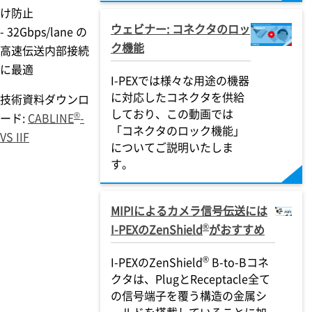
け防止
ウェビナー: コネクタのロッ
- 32Gbps/lane の
ク機能
高速伝送内部接続
に最適
I-PEX
では様々な用途の機器
に対応したコネクタを供給
技術資料ダウンロ
しており、この動画では
®
ード:
CABLINE
-
「コネクタのロック機能」
VS IIF
についてご説明いたしま
す。
MIPIによるカメラ信号伝送には
®
I-PEX
のZenShield
がおすすめ
®
I-PEX
のZenShield
B-to-Bコネ
クタは、PlugとReceptacle全て
の信号端子を覆う構造の金属シ