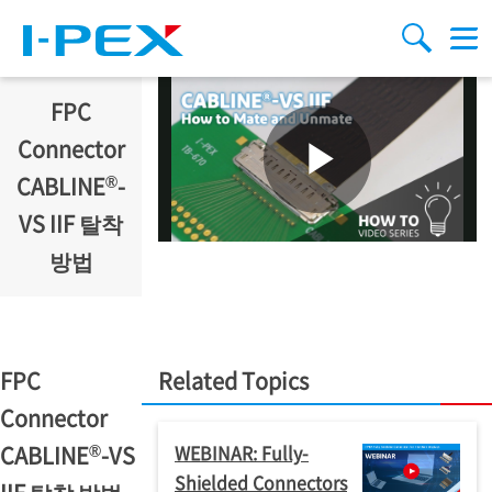
주요 콘텐츠로 건너뛰기
Menu
검색
FPC
Connector
®
CABLINE
-
VS IIF 탈착
방법
FPC
Related Topics
Connector
®
CABLINE
-VS
WEBINAR: Fully-
Shielded Connectors