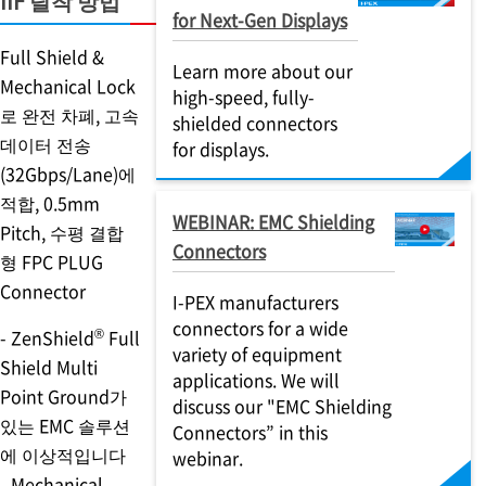
IIF 탈착 방법
for Next-Gen Displays
Full Shield &
Learn more about our
Mechanical Lock
high-speed, fully-
로 완전 차폐, 고속
shielded connectors
데이터 전송
for displays.
(32Gbps/Lane)에
적합, 0.5mm
WEBINAR: EMC Shielding
Pitch, 수평 결합
Connectors
형 FPC PLUG
Connector
I-PEX
manufacturers
connectors for a wide
®
- ZenShield
Full
variety of equipment
Shield Multi
applications. We will
Point Ground가
discuss our "EMC Shielding
있는 EMC 솔루션
Connectors” in this
에 이상적입니다
webinar.
- Mechanical