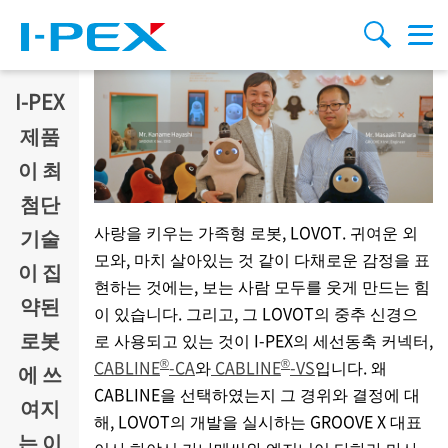
주요 콘텐츠로 건너뛰기
Menu
검색
I-PEX
제품
이 최
첨단
사랑을 키우는 가족형 로봇, LOVOT. 귀여운 외
기술
모와, 마치 살아있는 것 같이 다채로운 감정을 표
이 집
현하는 것에는, 보는 사람 모두를 웃게 만드는 힘
약된
이 있습니다. 그리고, 그 LOVOT의 중추 신경으
로봇
로 사용되고 있는 것이
I-PEX
의 세선동축 커넥터,
®
®
CABLINE
-CA
와
CABLINE
-VS
입니다. 왜
에 쓰
CABLINE을 선택하였는지 그 경위와 결정에 대
여지
해, LOVOT의 개발을 실시하는 GROOVE X 대표
는 이
이사 하야시 카나메씨와 엔지니어 타하라 마사