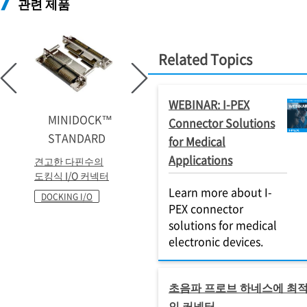
관련 제품
Related Topics
WEBINAR: I-PEX
MINIDOCK™
Connector Solutions
STANDARD
for Medical
Applications
견고한 다핀수의
도킹식 I/O 커넥터
Learn more about I-
DOCKING I/O
PEX connector
solutions for medical
electronic devices.
초음파 프로브 하네스에 최
인 커넥터