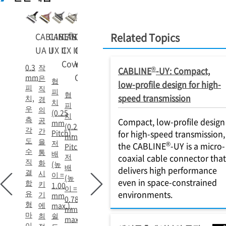
®
®
®
®
CABLINE
CABLINE
CABLINE
-
CABLINE
-
-
Related Topics
-
UA II
UX II
CX II With
CX II
Cover
Without
0.3
작
®
CABLINE
-UY: Compact,
Cover
mm
은
협
low-profile design for high-
피
직
피
협
speed transmission
치,
경
치
피
우
의
(0.25
치
측
공
Compact, low-profile design
mm
(0.25
각
간
Pitch),
for high-speed transmission,
mm
도
을
저
®
the CABLINE
-UY is a micro-
Pitch),
수
통
배
저
coaxial cable connector that
직
화
(높
배
delivers high performance
결
시
이 =
(높
even in space-constrained
합
키
1.00
이 =
유
environments.
기
mm
0.78
형
에
max.),
mm
마
최
쉴
max),
이