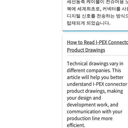
세선동축 케이블이 컨슈머용 
북에 세계최초로, 커넥터를 사
디지털 신호를 전송하는 방식
탑재되게 되었습니다.
How to Read I-PEX Connect
Product Drawings
Technical drawings vary in
different companies. This
article will help you better
understand I-PEX connector
product drawings, making
your design and
development work, and
communication with your
production line more
efficient.