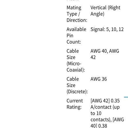
Mating
Vertical (Right
Type /
Angle)
Direction:
Available
Signal: 5, 10, 12
Pin
Count:
Cable
AWG 40
AWG
Size
42
(Micro-
Coaxial):
Cable
AWG 36
Size
(Discrete):
Current
[AWG 42] 0.35
Rating:
A/contact (up
to 10
contacts)
[AWG
40] 0.38