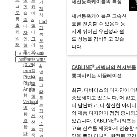
적
드
세선동축케이블의 특징
기
크
인
커
계
로
슬
버
식
세선동축케이블은 고속신
동
림
&
Lock
호를 전송할 수 있음과 동
축
멀
디
기
시에 뛰어난 유연성과 쉴
커
티
자
능
넥
드 성능을 겸비하고 있습
그
인,
포
터
라
협
니다.
함,
운
피
쉴
MICRO-COAXIAL
드
치
드
DISCRETE WIRE
접
(0.25
&
®
CABLINE
커넥터의 힌지부를
mm
점,
멀
통과시키는 시뮬레이션
Pitch),
수
티
Right
평
그
Angle
최근, 디바이스의 디자인이 더
결
라
형
합
중요해지고 있습니다. 더 얇고,
운
Vertical
타
드
더 날씬하고, 더 참신한 아이
방
입
접
의 제품 디자인이 점점 중시되
향
세
점,
®
있습니다. CABLINE
시리즈는
결
선
수
합
고속 신호를 깨끗하게 전송할 
동
평
타
축
있을 뿐만 아니라, 한정된 공간
결