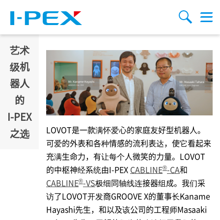
跳转到主要内容
Menu
搜索
艺术
级机
器人
的
I-PEX
LOVOT是一款满怀爱心的家庭友好型机器人。
之选
可爱的外表和各种情感的流利表达，使它看起来
充满生命力，有让每个人微笑的力量。LOVOT
®
的中枢神经系统由
I-PEX
CABLINE
-CA
和
®
CABLINE
-VS
极细同轴线连接器组成。我们采
访了LOVOT开发商GROOVE X的董事长Kaname
Hayashi先生，和以及该公司的工程师Masaaki