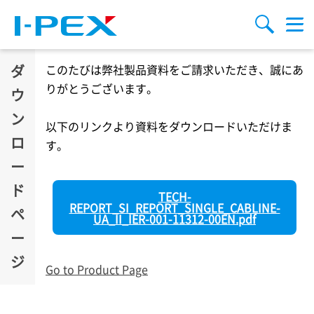
メインコンテンツに移動
検索
メ
ニ
ュ
ー
ダ
このたびは弊社製品資料をご請求いただき、誠にあ
りがとうございます。
ウ
ン
以下のリンクより資料をダウンロードいただけま
ロ
す。
ー
ド
TECH-
REPORT_SI_REPORT_SINGLE_CABLINE-
ペ
UA_II_IER-001-11312-00EN.pdf
ー
ジ
Go to Product Page