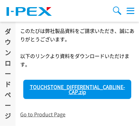
メインコンテンツに移動
検索
メ
ニ
ュ
ー
ダ
このたびは弊社製品資料をご請求いただき、誠にあ
りがとうございます。
ウ
ン
以下のリンクより資料をダウンロードいただけま
ロ
す。
ー
ド
TOUCHSTONE_DIFFERENTIAL_CABLINE-
CAP.zip
ペ
ー
Go to Product Page
ジ