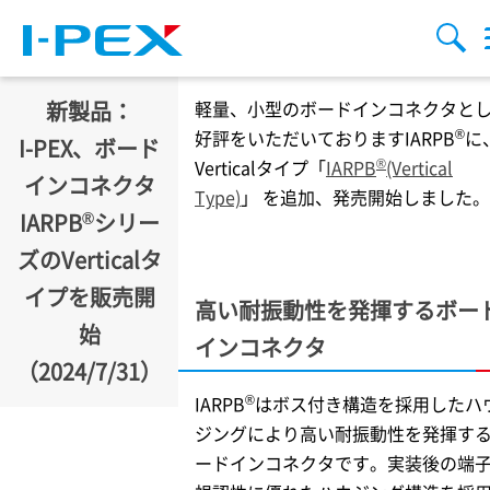
メインコンテンツに移動
検索
メ
ニ
ュ
ー
新製品：
軽量、小型のボードインコネクタと
®
好評をいただいておりますIARPB
に
I-PEX
、ボード
®
Verticalタイプ「
IARPB
(Vertical
インコネクタ
Type)
」 を追加、発売開始しました。
®
IARPB
シリー
ズのVerticalタ
イプを販売開
高い耐振動性を発揮するボー
始
インコネクタ
（2024/7/31）
®
IARPB
はボス付き構造を採用したハ
ジングにより高い耐振動性を発揮す
ードインコネクタです。実装後の端