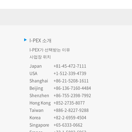
I-PEX 소개
I-PEX가 선택받는 이유
사업장 위치
Japan
+81-45-472-7111
USA
+1-512-339-4739
Shanghai
+86-21-5208-1611
Beijing
+86-136-7160-4484
Shenzhen
+86-755-2398-7992
Hong Kong
+852-2735-8077
Taiwan
+886-2-8227-9288
Korea
+82-2-6959-4504
Singapore
+65-6333-0662