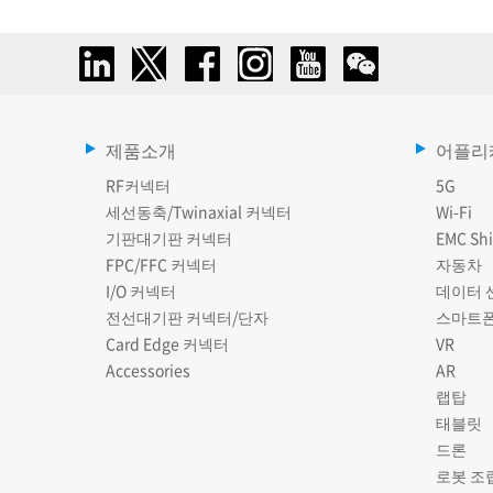
제품소개
어플리
RF커넥터
5G
세선동축/Twinaxial 커넥터
Wi-Fi
기판대기판 커넥터
EMC Shi
FPC/FFC 커넥터
자동차
I/O 커넥터
데이터 
전선대기판 커넥터/단자
스마트
Card Edge 커넥터
VR
Accessories
AR
랩탑
태블릿
드론
로봇 조