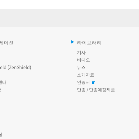
케이션
라이브러리
기사
비디오
eld (ZenShield)
뉴스
소개자료
센터
인증서
폰
단종 / 단종예정제품
립