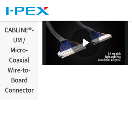
주요 콘텐츠로 건너뛰기
®
CABLINE
-
UM /
Micro-
Coaxial
Wire-to-
Board
Connector