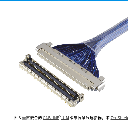
®
图 3.垂直嵌合的
CABLINE
-UM
极细同轴线连接器，带
ZenShiel