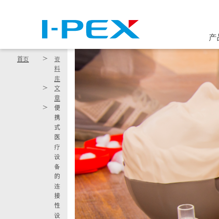
跳转到主要内容
产
首页
资
料
库
文
章
便
携
式
医
疗
设
备
的
连
接
性
设