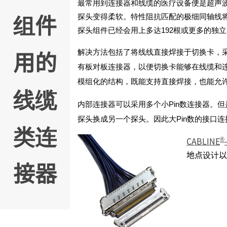
最常用到连接器和线缆的医疗设备便是超声波
组件
探头变得柔软。特性阻抗匹配的极细同轴线将
探头组件已经会用上多达192根或更多的独
用的
解决方法包括了将线线直接焊接于切换卡，
有板对板连接器，以便切换卡能够在线缆和
模组化的结构，既能支持直接焊接，也能允
线缆
内部连接器可以采用多个小Pin数连接器。
探头换成另一个探头。因此大Pin数的接口
类连
®
CABLINE
地点设计以
接器