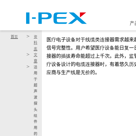
跳转到主要内容
产
首页
资
医疗电子设备对于线缆类连接器需求越来
料
信号完整性。用户希望医疗设备能日复一
库
文
接器的插拔寿命能超过上千次。此外，监
章
疗设备设计的电缆连接器时，有着悠久历
适
应商与生产线是无价的。
用
于
超
声
波
探
头
组
件
用
的