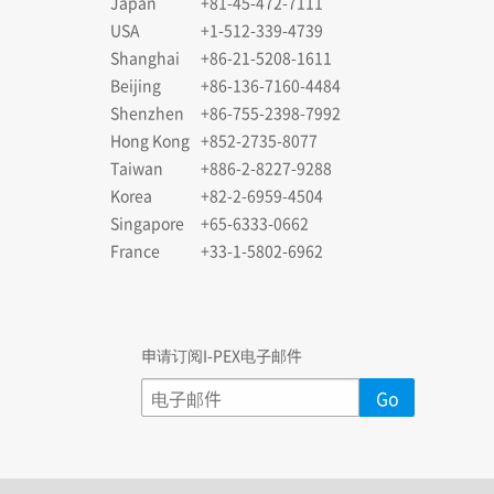
Japan
+81-45-472-7111
USA
+1-512-339-4739
Shanghai
+86-21-5208-1611
Beijing
+86-136-7160-4484
Shenzhen
+86-755-2398-7992
Hong Kong
+852-2735-8077
Taiwan
+886-2-8227-9288
Korea
+82-2-6959-4504
Singapore
+65-6333-0662
France
+33-1-5802-6962
申请订阅I-PEX电子邮件