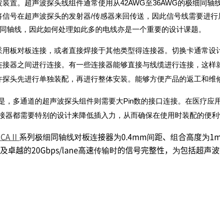
装置。超声波探头线组件通常使用从42AWG至36AWG的极细同
信号在超声波探头的发射器/传感器来回传送，因此信号线需要进行
立同轴线，因此如何处理如此多的电线亦是一个重要的设计课题。
采用板对板连接，或者直接焊接于其他类型得连接器。切换卡通常设计
连接器之间进行连接。有一些连接器能够直接与线缆进行连接，这样
许探头先进行单独装配，再进行整体安装。能够方便产品的返工和维
但是，多通道的超声波探头组件则需要大Pin数的接口连接。在医疗
连接器都需要特别的设计来降低插入力，从而确保在使用时装配的便利
-CA II
系列极细同轴线对板连接器为0.4mm间距、组合高度为1m
及卓越的20Gbps/lane高速传输时的信号完整性，为包括