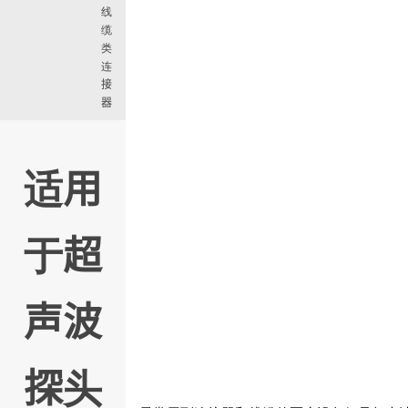
线
缆
类
连
接
器
适用
于超
声波
探头