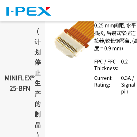
跳转到主要内容
0.25 mm间距, 水平
(
插拔, 后锁式窄型连
接器,较长钢琴盖, (
计
度 = 0.9 mm)
划
FPC / FFC
0.2
停
Thickness:
止
®
MINIFLEX
Current
0.3A /
生
Rating:
Signal
25-BFN
pin
产
的
制
品
)