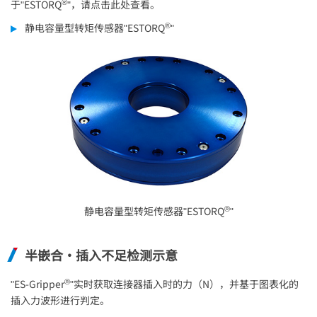
®
于"ESTORQ
"，请点击此处查看。
®
静电容量型转矩传感器"ESTORQ
"
®
静电容量型转矩传感器"ESTORQ
"
半嵌合・插入不足检测示意
®
"ES-Gripper
"实时获取连接器插入时的力（N），并基于图表化的
插入力波形进行判定。