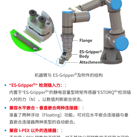
®
机器臂与 ES-Gripper
及附件的结构
®
"ES-Gripper
" 检测插入力：
：
®
®
内置于"ES-Gripper
"的静电容量型转矩传感器"ESTORQ
"检测插
入时的力（N），以数值判断嵌合状态。
兼容水平嵌合・垂直嵌合两种连接器：
：
准备了两种浮动（Floating）功能，可对应水平嵌合连接器与垂
直嵌合连接器两种类型的自动嵌合。
兼容
I-PEX
以外的连接器：
：