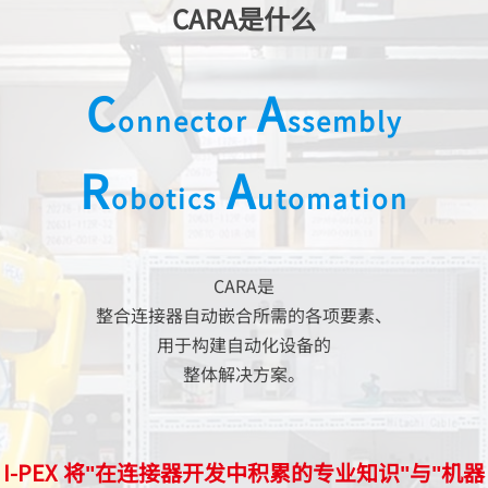
CARA是什么
C
A
onnector
ssembly
R
A
obotics
utomation
CARA是
整合连接器自动嵌合所需的各项要素、
用于构建自动化设备的
整体解决方案。
I-PEX
将"在连接器开发中积累的专业知识"与"机器