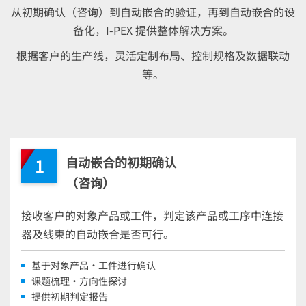
从初期确认（咨询）到自动嵌合的验证，再到自动嵌合的设
备化，
I-PEX
提供整体解决方案。
根据客户的生产线，灵活定制布局、控制规格及数据联动
等。
自动嵌合的初期确认
1
（咨询）
接收客户的对象产品或工件，判定该产品或工序中连接
器及线束的自动嵌合是否可行。
基于对象产品・工件进行确认
课题梳理・方向性探讨
提供初期判定报告