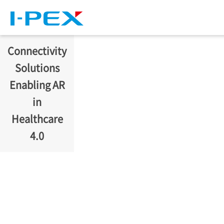
移至主內容
Connectivity
Solutions
Enabling AR
in
Healthcare
4.0