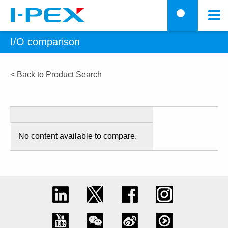
跳转到主要内容
Menu
搜
I/O comparison
< Back to Product Search
No content available to compare.