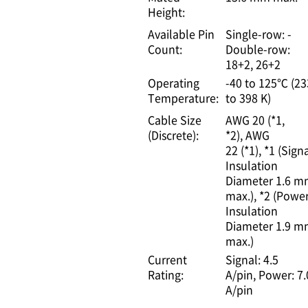
Height:
Available Pin
Single-row: -
Count:
Double-row:
18+2, 26+2
Operating
-40 to 125℃ (23
Temperature:
to 398 K)
Cable Size
AWG 20 (*1,
(Discrete):
*2)
AWG
22 (*1)
*1 (Signa
Insulation
Diameter 1.6 
max.)
*2 (Power
Insulation
Diameter 1.9 
max.)
Current
Signal: 4.5
Rating:
A/pin
Power: 7.
A/pin