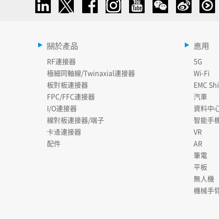
關於產品
應用
RF連接器
5G
極細同軸線/Twinaxial連接器
Wi-Fi
板對板連接器
EMC Shi
FPC/FFC連接器
汽車
I/O連接器
資料中
線對板連接器/端子
智能手
卡邊連接器
VR
配件
AR
筆電
平板
無人機
機械手