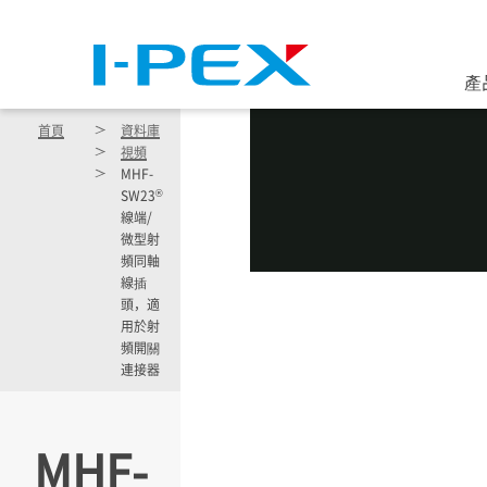
移至主內容
產
首頁
資料庫
視頻
MHF-
®
SW23
線端/
微型射
頻同軸
線插
頭，適
用於射
頻開關
連接器
MHF-