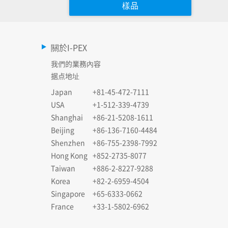
樣品
關於I-PEX
我們的業務內容
据点地址
Japan
+81-45-472-7111
USA
+1-512-339-4739
Shanghai
+86-21-5208-1611
Beijing
+86-136-7160-4484
Shenzhen
+86-755-2398-7992
Hong Kong
+852-2735-8077
Taiwan
+886-2-8227-9288
Korea
+82-2-6959-4504
Singapore
+65-6333-0662
France
+33-1-5802-6962