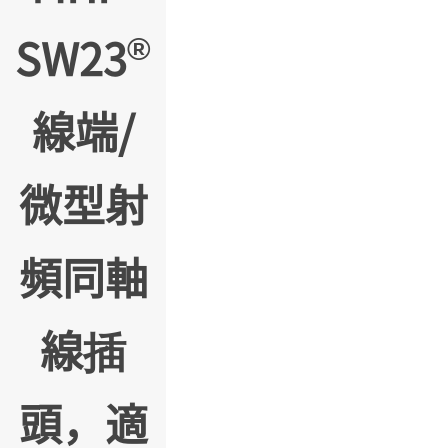
®
SW23
線端/
微型射
頻同軸
線插
頭，適